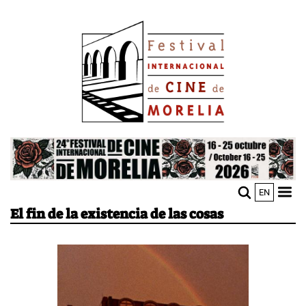
Pasar
Image
al
contenido
principal
Image
EN
M
Sho
El fin de la existencia de las cosas
n
mobi
men