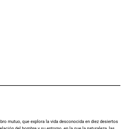
bro mutuo, que explora la vida desconocida en diez desiertos
elación del hombre y su entorno, en la que la naturaleza, las