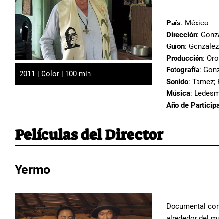
País
: México
Dirección
: Gonz
Guión
: González
Producción
: Or
Fotografía
: Gon
2011 | Color | 100 min
Sonido
: Tamez; 
Música
: Ledesm
Año de Particip
Películas del Director
Yermo
Documental cons
alrededor del mu