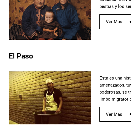
bestias y los s
Ver Más
El Paso
Esta es una hist
amenazados, tuvi
poderosas, se t
limbo migratori
Ver Más