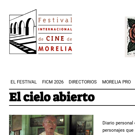
Pasar
Image
al
Imag
contenido
principal
EL FESTIVAL
FICM 2026
DIRECTORIOS
MORELIA PRO
El cielo abierto
Diario personal
personajes que p