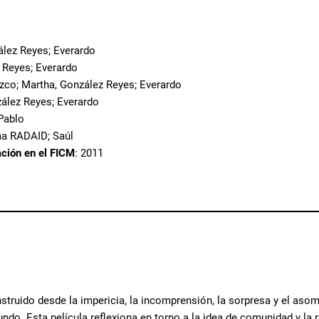
ález Reyes; Everardo
 Reyes; Everardo
ozco; Martha, González Reyes; Everardo
zález Reyes; Everardo
Pablo
a RADAID; Saúl
ación en el FICM
: 2011
truido desde la impericia, la incomprensión, la sorpresa y el asom
ndo. Esta película reflexiona en torno a la idea de comunidad y la r