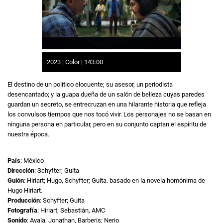
2023 | Color | 143:00
El destino de un político elocuente; su asesor, un periodista
desencantado; y la guapa dueña de un salón de belleza cuyas paredes
guardan un secreto, se entrecruzan en una hilarante historia que refleja
los convulsos tiempos que nos tocó vivir. Los personajes no se basan en
ninguna persona en particular, pero en su conjunto captan el espíritu de
nuestra época.
País
: México
Dirección
: Schyfter; Guita
Guión
: Hiriart; Hugo, Schyfter; Guita. basado en la novela homónima de
Hugo Hiriart.
Producción
: Schyfter; Guita
Fotografía
: Hiriart; Sebastián, AMC
Sonido
: Ayala; Jonathan, Barberis; Nerio