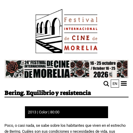
Pasar
Image
al
contenido
principal
Image
EN
M
Sho
Bering. Equilibrio y resistencia
n
mobi
men
2013 | Color | 80:00
Poco, o casi nada, se sabe sobre los habitantes que viven en el estrecho
de Bering. Cuáles son sus condiciones y necesidades de vida, sus