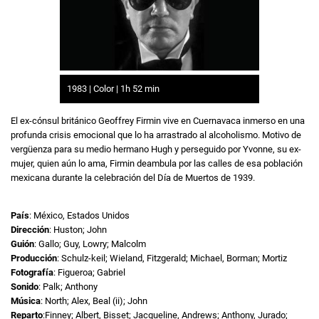
1983 | Color | 1h 52 min
El ex-cónsul británico Geoffrey Firmin vive en Cuernavaca inmerso en una
profunda crisis emocional que lo ha arrastrado al alcoholismo. Motivo de
vergüenza para su medio hermano Hugh y perseguido por Yvonne, su ex-
mujer, quien aún lo ama, Firmin deambula por las calles de esa población
mexicana durante la celebración del Día de Muertos de 1939.
País
: México, Estados Unidos
Dirección
: Huston; John
Guión
: Gallo; Guy, Lowry; Malcolm
Producción
: Schulz-keil; Wieland, Fitzgerald; Michael, Borman; Mortiz
Fotografía
: Figueroa; Gabriel
Sonido
: Palk; Anthony
Música
: North; Alex, Beal (ii); John
Reparto
:Finney; Albert, Bisset; Jacqueline, Andrews; Anthony, Jurado;