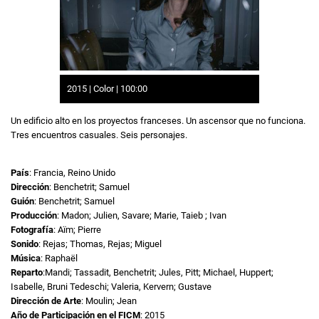
2015 | Color | 100:00
Un edificio alto en los proyectos franceses. Un ascensor que no funciona.
Tres encuentros casuales. Seis personajes.
País
: Francia, Reino Unido
Dirección
: Benchetrit; Samuel
Guión
: Benchetrit; Samuel
Producción
: Madon; Julien, Savare; Marie, Taieb ; Ivan
Fotografía
: Aïm; Pierre
Sonido
: Rejas; Thomas, Rejas; Miguel
Música
: Raphaël
Reparto
:Mandi; Tassadit, Benchetrit; Jules, Pitt; Michael, Huppert;
Isabelle, Bruni Tedeschi; Valeria, Kervern; Gustave
Dirección de Arte
: Moulin; Jean
Año de Participación en el FICM
: 2015