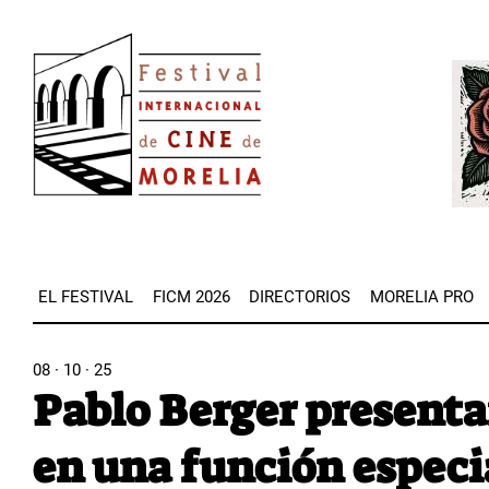
Pasar
Image
al
Imag
contenido
principal
EL FESTIVAL
FICM 2026
DIRECTORIOS
MORELIA PRO
08 · 10 · 25
Pablo Berger presen
en una función especial