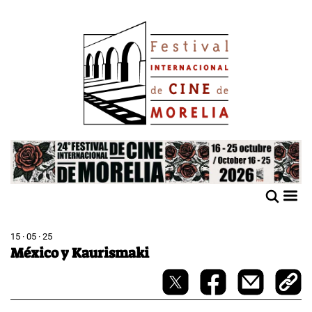
Pasar
Image
al
contenido
principal
Image
M
Sho
n
mobi
men
15 · 05 · 25
México y Kaurismaki