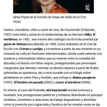
Alma Pöysti en la función de Hojas de otoño en el 21er
FICM.
Cartero, clavadista, crítico y actor de cine, Aki Kaurismäki (Finlandia,
1957) coescribió y actuó en el mediometraje de su hermano
Mika
,
El
mentiroso
, en 1981; ese mismo año codirigió con él el documental
La
gesta
de Saimaa
para debutar, en 1983, como realizador en el cine de
ficción con
Crimen y castigo
, y convertirse a partir de ese instante en un
cineasta de culto en festivales internacionales, donde suele estrenar sus
austeros y minimalistas relatos que se mueven entre la comedia del
absurdo y el drama con tintes negros, protagonizados por personajes
marginales que intentan controlar un destino adverso a partir de finales
optimistas en apariencia, tal y como sucede con su trilogía sobre
perdedores en urbes frías y hostiles, que incluye a:
Nubes pasajeras
(1997),
El hombre sin pasado
(2002) y
Luces al atardecer
(2006).
En efecto, el caso del finlandés
Aki Kaurismäki
resulta luminoso y
revelador. Sus protagonistas patéticos y solitarios deambulan en paisajes
similares, sometidos a relaciones de trabajo degradantes y aburridas
como la jovencita poco agraciada y fanática de las novelas rosas en
La