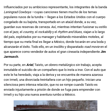
Influenciados por su ambicioso representante, los integrantes de la banda
Leningrad Cowboys
—cuyas canciones tienen mucho de los temas
populares rusos de la tundra — llegan a los Estados Unidos con el cuerpo
congelado de su bajista, transportado en un ataúd donde, a su vez,
guardan sus reservas de cerveza. Así, mientras intentan fusionar su estilo
con el jazz, el
country
, el
rockabilly
y el
rhythm and blues
, viajan a lo largo
del país, explotados por su manager y habitando miserables moteles, al
tiempo que su meta final es llegar a México, donde tocarán en una boda y
alcanzarán el éxito. Todo ello, en un insólito y disparatado
road movie
en el
que aparece como vendedor de autos el gran cineasta independiente
Jim
Jarmusch
.
Por su parte, en
Ariel
, Taisto, un obrero metalúrgico sin trabajo, acepta
inmutable el suicidio de un compañero que lo insta a irse. Con el auto que
este le ha heredado, viaja a la deriva y se encuentra de manera azarosa
con Irmeli, una divorciada treintañera con un hijo pequeño. Inician una
silenciosa pero intensa relación, que no se rompe cuando Taisto es
enviado injustamente a prisión de donde se fuga para emprender con
Irmeli y su hijo una nueva aventura rumbo a México.