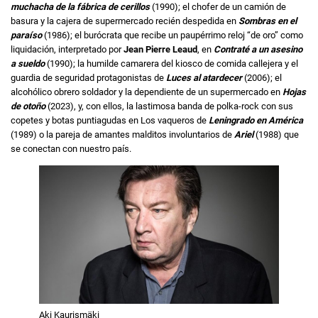
muchacha de la fábrica de cerillos
(1990); el chofer de un camión de
basura y la cajera de supermercado recién despedida en
Sombras en el
paraíso
(1986); el burócrata que recibe un paupérrimo reloj “de oro” como
liquidación, interpretado por
Jean Pierre Leaud
, en
Contraté a un asesino
a sueldo
(1990); la humilde camarera del kiosco de comida callejera y el
guardia de seguridad protagonistas de
Luces al atardecer
(2006); el
alcohólico obrero soldador y la dependiente de un supermercado en
Hojas
de otoño
(2023), y, con ellos, la lastimosa banda de polka-rock con sus
copetes y botas puntiagudas en Los vaqueros de
Leningrado en América
(1989) o la pareja de amantes malditos involuntarios de
Ariel
(1988) que
se conectan con nuestro país.
Aki Kaurismäki