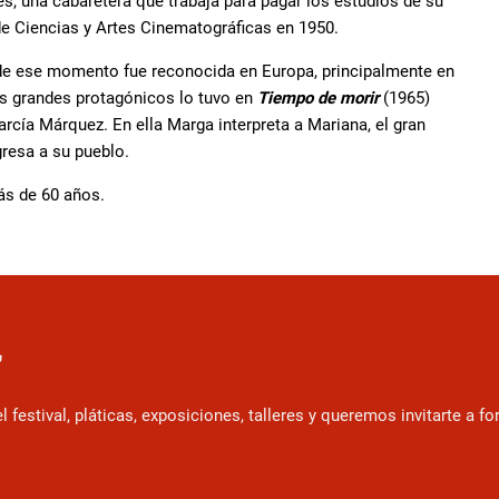
s, una cabaretera que trabaja para pagar los estudios de su
e Ciencias y Artes Cinematográficas en 1950.
ir de ese momento fue reconocida en Europa, principalmente en
us grandes protagónicos lo tuvo en
Tiempo de morir
(1965)
García Márquez. En ella Marga interpreta a Mariana, el gran
resa a su pueblo.
ás de 60 años.
r
estival, pláticas, exposiciones, talleres y queremos invitarte a f