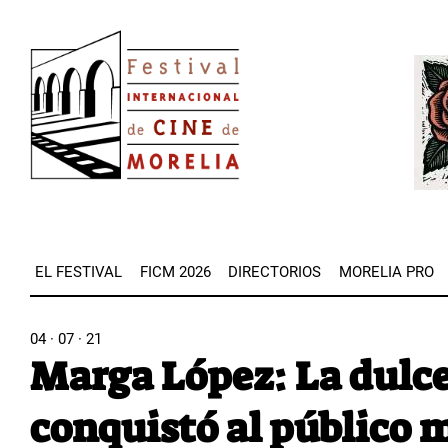
Pasar
Image
al
Imag
contenido
principal
EL FESTIVAL
FICM 2026
DIRECTORIOS
MORELIA PRO
04 · 07 · 21
Marga López: La dulc
conquistó al público 