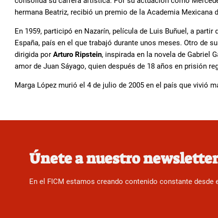
consolida su carrera artística. Por su actuación como Mercede
hermana Beatriz, recibió un premio de la Academia Mexicana d
En 1959, participó en Nazarín, película de Luis Buñuel, a part
España, país en el que trabajó durante unos meses. Otro de s
dirigida por
Arturo Ripstein
, inspirada en la novela de Gabriel 
amor de Juan Sáyago, quien después de 18 años en prisión reg
Marga López murió el 4 de julio de 2005 en el país que vivió m
Únete a nuestro newslette
En el FICM estamos creando contenido constante desde el f