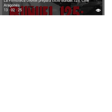
La Filmoteca UNAM prepara ciclo Buñuel 125: Cine
Aragonés
13 · 02 · 25