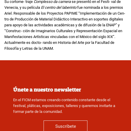
Su cortome- traje
Complesso da camera
se presentó en el Festi- val de
Venecia, y su película
El centro del laberinto
fue nominada a los premios
Ariel. Responsable de los Proyectos PAPIME “Implementación de un Cen-
tro de Producción de Material Didáctico Interactivo en soportes digitales
para apoyo de las actividades académicas y de difusión de la ENAP” y
“Construc- ción de Imaginarios Culturales y Representación Espacial en
Manifestaciones Artísticas vinculadas con el México del siglo XIX”.
Actualmente es docto- rando en Historia del Arte por la Facultad de
Filosofía y Letras de la UNAM.
Únete a nuestro newsletter
En el FICM estamos creando contenido constante desde el
festival, pláticas, exposiciones, talleres y queremos invitarte a
formar parte de la comunidad.
Suscríbete