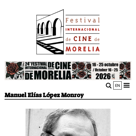
Pasar
Image
al
contenido
principal
Image
EN
M
Sho
Manuel Elías López Monroy
n
mobi
men