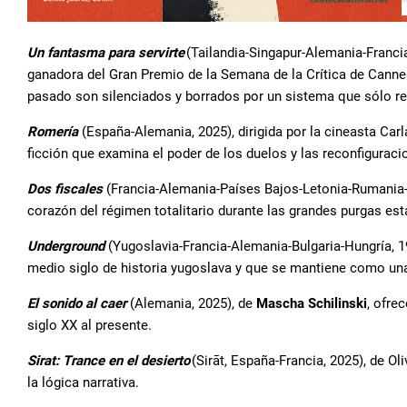
Un fantasma para servirte
(Tailandia-Singapur-Alemania-Francia
ganadora del Gran Premio de la Semana de la Crítica de Cannes.
pasado son silenciados y borrados por un sistema que sólo re
Romería
(España-Alemania, 2025), dirigida por la cineasta Carl
ficción que examina el poder de los duelos y las reconfiguraci
Dos fiscales
(Francia-Alemania-Países Bajos-Letonia-Rumania-Lit
corazón del régimen totalitario durante las grandes purgas esta
Underground
(Yugoslavia-Francia-Alemania-Bulgaria-Hungría, 19
medio siglo de historia yugoslava y que se mantiene como un
El sonido al caer
(Alemania, 2025), de
Mascha Schilinski
, ofre
siglo XX al presente.
Sirat: Trance en el desierto
(Sirāt, España-Francia, 2025), de O
la lógica narrativa.