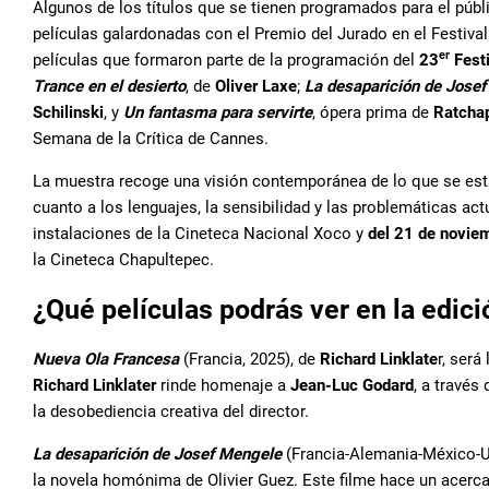
Algunos de los títulos que se tienen programados para el púb
películas galardonadas con el Premio del Jurado en el Festiva
er
películas que formaron parte de la programación del
23
Festi
Trance en el desierto
, de
Oliver Laxe
;
La desaparición de Jose
Schilinski
, y
Un fantasma para servirte
, ópera prima de
Ratcha
Semana de la Crítica de Cannes.
La muestra recoge una visión contemporánea de lo que se est
cuanto a los lenguajes, la sensibilidad y las problemáticas act
instalaciones de la Cineteca Nacional Xoco y
del 21 de novie
la Cineteca Chapultepec.
¿Qué películas podrás ver en la edic
Nueva Ola Francesa
(Francia, 2025), de
Richard Linklate
r, será
Richard Linklater
rinde homenaje a
Jean-Luc Godard
, a través
la desobediencia creativa del director.
La desaparición de Josef Mengele
(Francia-Alemania-México-Ur
la novela homónima de Olivier Guez. Este filme hace un acerc