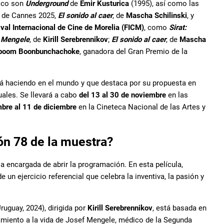
lico son
Underground
de
Emir Kusturica
(1995), así como las
l de Cannes 2025,
El sonido al caer
, de
Mascha Schilinski
, y
val Internacional de Cine de Morelia (FICM)
, como
Sirat:
f Mengele
, de
Kirill Serebrennikov
;
El sonido al caer
, de
Mascha
poom Boonbunchachoke
, ganadora del Gran Premio de la
á haciendo en el mundo y que destaca por su propuesta en
uales. Se llevará a cabo
del 13 al 30 de noviembre
en las
mbre al 11 de diciembre
en la Cineteca Nacional de las Artes y
ión 78 de la muestra?
 la encargada de abrir la programación. En esta película,
 de un ejercicio referencial que celebra la inventiva, la pasión y
uguay, 2024), dirigida por
Kirill Serebrennikov
, está basada en
amiento a la vida de Josef Mengele, médico de la Segunda