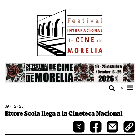
Pasar
Image
al
contenido
principal
Image
EN
M
Sho
n
mobi
men
09 · 12 · 25
Ettore Scola llega a la Cineteca Nacional