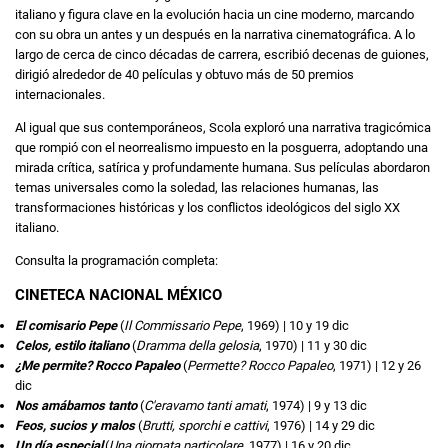
italiano y figura clave en la evolución hacia un cine moderno, marcando
con su obra un antes y un después en la narrativa cinematográfica. A lo
largo de cerca de cinco décadas de carrera, escribió decenas de guiones,
dirigió alrededor de 40 películas y obtuvo más de 50 premios
internacionales.
Al igual que sus contemporáneos, Scola exploró una narrativa tragicómica
que rompió con el neorrealismo impuesto en la posguerra, adoptando una
mirada crítica, satírica y profundamente humana. Sus películas abordaron
temas universales como la soledad, las relaciones humanas, las
transformaciones históricas y los conflictos ideológicos del siglo XX
italiano.
Consulta la programación completa:
CINETECA NACIONAL MÉXICO
El comisario Pepe
(
Il Commissario Pepe
, 1969) | 10 y 19 dic
Celos, estilo italiano
(
Dramma della gelosia
, 1970) | 11 y 30 dic
¿Me permite? Rocco Papaleo
(
Permette? Rocco Papaleo
, 1971) | 12 y 26
dic
Nos amábamos tanto
(
C'eravamo tanti amati
, 1974) | 9 y 13 dic
Feos, sucios y malos
(
Brutti, sporchi e cattivi
, 1976) | 14 y 29 dic
Un día especial
(
Una giornata particolare
, 1977) | 16 y 20 dic