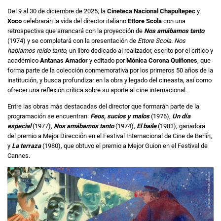
Del 9 al 30 de diciembre de 2025, la
Cineteca Nacional Chapultepec
y
Xoco
celebrarán la vida del director italiano
Ettore Scola
con una
retrospectiva que arrancará con la proyección de
Nos amábamos tanto
(1974) y se completará con la presentación de
Ettore Scola. Nos
habíamos reído tanto
, un libro dedicado al realizador, escrito por el crítico y
académico
Antanas Amador
y editado por
Mónica Corona Quiñones
, que
forma parte de la colección conmemorativa por los primeros 50 años de la
institución, y busca profundizar en la obra y legado del cineasta, así como
ofrecer una reflexión crítica sobre su aporte al cine internacional.
Entre las obras más destacadas del director que formarán parte de la
programación se encuentran:
Feos, sucios y malos
(1976),
Un día
especial
(1977),
Nos amábamos tanto
(1974),
El baile
(1983), ganadora
del premio a Mejor Dirección en el Festival Internacional de Cine de Berlín,
y
La terraza
(1980), que obtuvo el premio a Mejor Guion en el Festival de
Cannes.