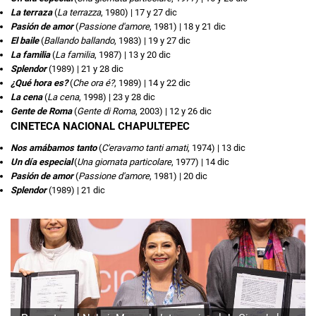
La terraza
(
La terrazza
, 1980) | 17 y 27 dic
Pasión de amor
(
Passione d'amore
, 1981) | 18 y 21 dic
El baile
(
Ballando ballando
, 1983) | 19 y 27 dic
La familia
(
La familia
, 1987) | 13 y 20 dic
Splendor
(1989) | 21 y 28 dic
¿Qué hora es?
(
Che ora é?
, 1989) | 14 y 22 dic
La cena
(
La cena
, 1998) | 23 y 28 dic
Gente de Roma
(
Gente di Roma
, 2003) | 12 y 26 dic
CINETECA NACIONAL CHAPULTEPEC
Nos amábamos tanto
(
C'eravamo tanti amati
, 1974) | 13 dic
Un día especial
(
Una giornata particolare
, 1977) | 14 dic
Pasión de amor
(
Passione d'amore
, 1981) | 20 dic
Splendor
(1989) | 21 dic