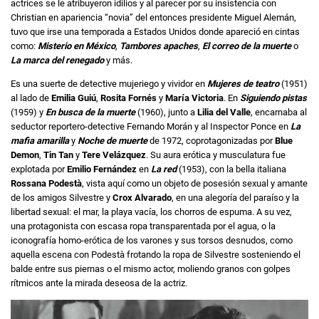
actrices se le atribuyeron idilios y al parecer por su insistencia con
Christian en apariencia “novia” del entonces presidente Miguel Alemán,
tuvo que irse una temporada a Estados Unidos donde apareció en cintas
como:
Misterio en México
,
Tambores apaches
,
El correo de la muerte
o
La marca del renegado
y más.
Es una suerte de detective mujeriego y vividor en
Mujeres de teatro
(1951)
al lado de
Emilia Guiú
,
Rosita Fornés
y
María Victoria
. En
Siguiendo pistas
(1959) y
En busca de la muerte
(1960), junto a
Lilia del Valle
, encarnaba al
seductor reportero-detective Fernando Morán y al Inspector Ponce en
La
mafia amarilla
y
Noche de muerte
de 1972, coprotagonizadas por
Blue
Demon
,
Tin Tan
y
Tere Velázquez
. Su aura erótica y musculatura fue
explotada por
Emilio Fernández
en
La red
(1953), con la bella italiana
Rossana Podestà
, vista aquí como un objeto de posesión sexual y amante
de los amigos Silvestre y
Crox Alvarado
, en una alegoría del paraíso y la
libertad sexual: el mar, la playa vacía, los chorros de espuma. A su vez,
una protagonista con escasa ropa transparentada por el agua, o la
iconografía homo-erótica de los varones y sus torsos desnudos, como
aquella escena con Podestà frotando la ropa de Silvestre sosteniendo el
balde entre sus piernas o el mismo actor, moliendo granos con golpes
rítmicos ante la mirada deseosa de la actriz.