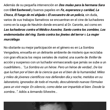
Además de su pequeña intervención en
Dos mulas para la hermana Sara
con
Clint Eastwood
y buenos papeles en
Fe, esperanza y caridad
,
La
Choca
,
El fuego de mi ahijada
o
El secuestro de un policía
, sin duda,
varios de sus trabajos llamativos se encuentran en el cine de luchadores
como en la saga de Neutrón donde encarnó al Dr. Caronte, así como en:
Las luchadoras contra el Médico Asesino
,
Santo contra los zombies
,
Los
endemoniados del ring
,
Santo contra los jinetes del terror
o
La mujer
murciélago
.
No obstante su mejor participación en el género es en La Sombra
Vengadora, envuelta en un delirante ambiente de misterio que reciclaba
con gran eficacia los viejos seriales de
matiné
; una suerte de
thriller
de
acción y suspenso con un luchador enmascarado que jamás se sube a un
cuadrilátero…
“La Sombra es un héroe. Pero un héroe de verdad…De los
que luchan por el bien de la ciencia que es el bien de la humanidad. Miles
y miles de jóvenes científicos nos defienden día y noche, metidos en su
laboratorio, ignorados de todo el mundo, descubriendo nuevas fórmulas
para un vivir mejor. En silencio, como debe ser impartido el bien. Desde la
sombra…”
. Adiós a Armando Silvestre…