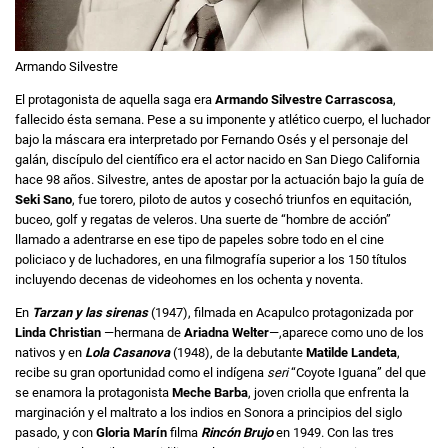
Armando Silvestre
El protagonista de aquella saga era
Armando Silvestre Carrascosa
,
fallecido ésta semana. Pese a su imponente y atlético cuerpo, el luchador
bajo la máscara era interpretado por Fernando Osés y el personaje del
galán, discípulo del científico era el actor nacido en San Diego California
hace 98 años. Silvestre, antes de apostar por la actuación bajo la guía de
Seki Sano
, fue torero, piloto de autos y cosechó triunfos en equitación,
buceo, golf y regatas de veleros. Una suerte de “hombre de acción”
llamado a adentrarse en ese tipo de papeles sobre todo en el cine
policiaco y de luchadores, en una filmografía superior a los 150 títulos
incluyendo decenas de videohomes en los ochenta y noventa.
En
Tarzan y las sirenas
(1947), filmada en Acapulco protagonizada por
Linda Christian
—hermana de
Ariadna Welter
—,aparece como uno de los
nativos y en
Lola Casanova
(1948), de la debutante
Matilde Landeta
,
recibe su gran oportunidad como el indígena
seri
“Coyote Iguana” del que
se enamora la protagonista
Meche Barba
, joven criolla que enfrenta la
marginación y el maltrato a los indios en Sonora a principios del siglo
pasado, y con
Gloria Marín
filma
Rincón Brujo
en 1949. Con las tres