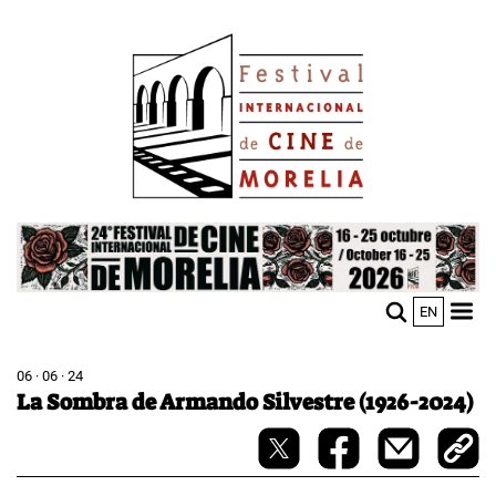
Pasar
Image
al
contenido
principal
Image
EN
M
Sho
n
mobi
men
06 · 06 · 24
La Sombra de Armando Silvestre (1926-2024)