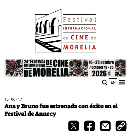
Pasar
Image
al
contenido
principal
Image
EN
M
Sho
n
mobi
men
15 · 06 · 17
Ana y Bruno fue estrenada con éxito en el
Festival de Annecy