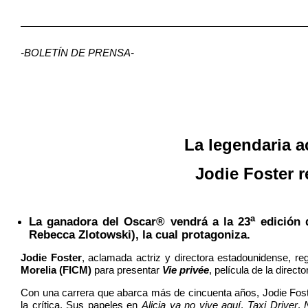
-BOLETÍN DE PRENSA-
La legendaria ac
Jodie Foster r
a
La ganadora del Oscar® vendrá a la 23
edición 
Rebecca Zlotowski), la cual protagoniza.
Jodie Foster
, aclamada actriz y directora estadounidense, re
Morelia (FICM)
para presentar
Vie privée
, película de la direct
Con una carrera que abarca más de cincuenta años, Jodie Fost
la crítica. Sus papeles en
Alicia ya no vive aquí
,
Taxi Driver
,