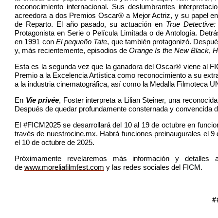
reconocimiento internacional. Sus deslumbrantes interpretac
acreedora a dos Premios Oscar® a Mejor Actriz, y su papel e
de Reparto. El año pasado, su actuación en
True Detective:
Protagonista en Serie o Película Limitada o de Antología. Detr
en 1991 con
El pequeño Tate
, que también protagonizó. Despué
y, más recientemente, episodios de
Orange Is the New Black
,
H
Esta es la segunda vez que la ganadora del Oscar® viene al FI
Premio a la Excelencia Artística como reconocimiento a su extra
a la industria cinematográfica, así como la Medalla Filmoteca UN
En
Vie privée
, Foster interpreta a Lilian Steiner, una reconoci
Después de quedar profundamente consternada y convencida de q
El #FICM2025 se desarrollar
á
del 10 al 19 de octubre en funci
trav
é
s de
nuestrocine.mx
. Habr
á
funciones preinaugurales el 9 
el 10 de octubre de 2025.
Próximamente revelaremos más información y detalles
de
www.
moreliafilmfest.com
y las redes sociales del FICM.
#