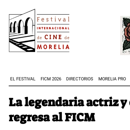
Pasar
Image
al
Imag
contenido
principal
EL FESTIVAL
FICM 2026
DIRECTORIOS
MORELIA PRO
La legendaria actriz y
regresa al FICM