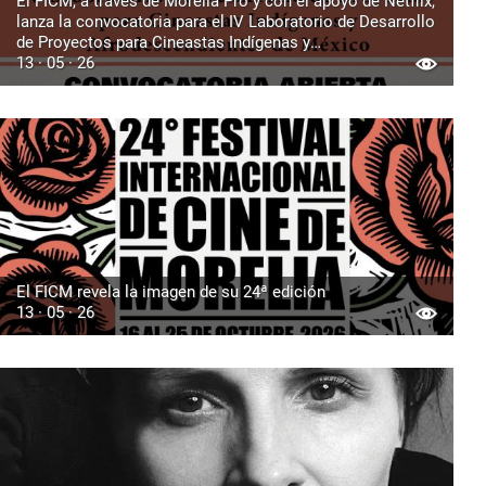
El FICM, a través de Morelia Pro y con el apoyo de Netflix,
lanza la convocatoria para el IV Laboratorio de Desarrollo
de Proyectos para Cineastas Indígenas y
Afrodescendientes de México
13 · 05 · 26
El FICM revela la imagen de su 24ª edición
13 · 05 · 26