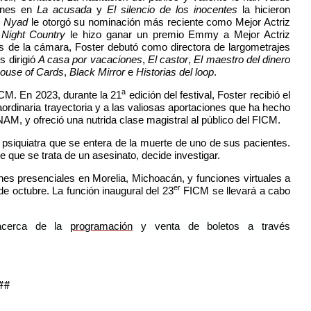
iones en
La acusada
y
El silencio de los inocentes
la hicieron
n
Nyad
le otorgó su nominación más reciente como Mejor Actriz
 Night Country
le hizo ganar un premio Emmy a Mejor Actriz
ás de la cámara, Foster debutó como directora de largometrajes
s dirigió
A casa por vacaciones
,
El castor
,
El maestro del dinero
ouse of Cards
,
Black Mirror
e
Historias del loop
.
a
CM. En 2023, durante la 21
edición del festival, Foster recibió el
ordinaria trayectoria y a las valiosas aportaciones que ha hecho
AM, y ofreció una nutrida clase magistral al público del FICM.
da psiquiatra que se entera de la muerte de uno de sus pacientes.
ue se trata de un asesinato, decide investigar.
ones presenciales en Morelia, Michoac
á
n, y funciones virtuales a
er
de octubre. La funció
n inaugural del 23
FICM se llevar
á
a cabo
 acerca de la
programación
y venta de boletos a través
##