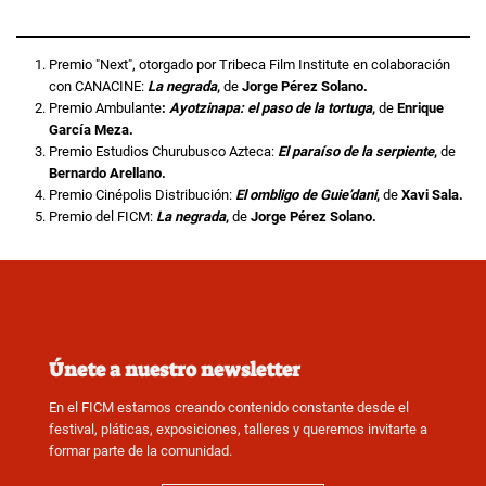
Premio "Next", otorgado por Tribeca Film Institute en colaboración
con CANACINE:
La negrada
,
de
Jorge Pérez Solano.
Premio Ambulante
:
Ayotzinapa: el paso de la tortuga
,
de
Enrique
García Meza.
Premio Estudios Churubusco Azteca:
El paraíso de la serpiente
,
de
Bernardo Arellano.
Premio Cinépolis Distribución:
El ombligo de Guie’dani
,
de
Xavi Sala.
Premio del FICM:
La negrada
,
de
Jorge Pérez Solano.
Únete a nuestro newsletter
En el FICM estamos creando contenido constante desde el
festival, pláticas, exposiciones, talleres y queremos invitarte a
formar parte de la comunidad.