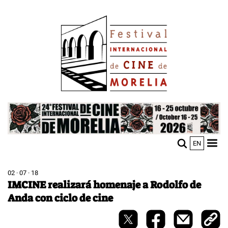
Pasar
Image
al
contenido
principal
Image
EN
M
Sho
n
mobi
men
02 · 07 · 18
IMCINE realizará homenaje a Rodolfo de
Anda con ciclo de cine