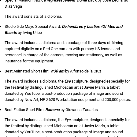
Special Mention:
Nunca regreses /Never Come Back
by José Leonardo
Díaz Vega
The award consists of a diploma.
Studio 5 de Mayo Special Award:
De hombres y bestias /Of Men and
Beasts
by Irving Uribe
The award includes a diploma and a package of three days of filming
captured digitally on a Red One camera with primary HS lenses and
personnel in charge of the camera, moving and stationary, as well as
insurance for the equipment.
Best Animated Short Film:
9:30 am
by Alfonso de la Cruz
The award includes a diploma, the
Eye
sculpture, designed especially for
the festival by distinguished Michoacán artist Javier Marín, a tablet
donated by YouTube, a post-production package of image and sound
donated by New Art, HP Z620 Workstation equipment and 200,000 pesos.
Best Fiction Short Film:
Ramona
by Giovanna Zacarías
The award includes a diploma, the
Eye
sculpture, designed especially for
the festival by distinguished Michoacán artist Javier Marín, a tablet
donated by YouTube, a post-production package of image and sound