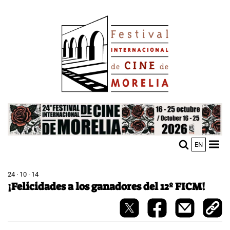
Pasar
Image
al
contenido
principal
Image
EN
M
Sho
n
mobi
men
24 · 10 · 14
¡Felicidades a los ganadores del 12º FICM!