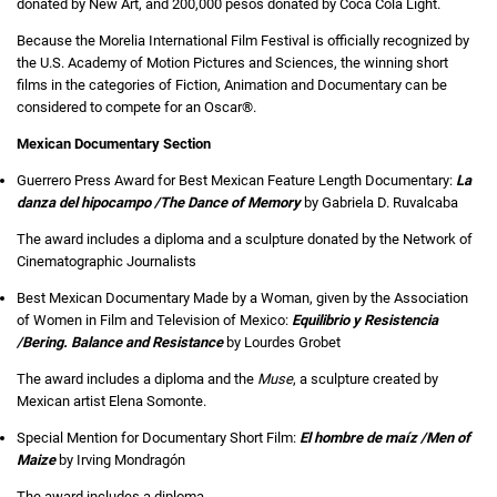
donated by New Art, and 200,000 pesos donated by Coca Cola Light.
Because the Morelia International Film Festival is officially recognized by
the U.S. Academy of Motion Pictures and Sciences, the winning short
films in the categories of Fiction, Animation and Documentary can be
considered to compete for an Oscar®.
Mexican Documentary Section
Guerrero Press Award for Best Mexican Feature Length Documentary:
La
danza del hipocampo /The Dance of Memory
by Gabriela D. Ruvalcaba
The award includes a diploma and a sculpture donated by the Network of
Cinematographic Journalists
Best Mexican Documentary Made by a Woman, given by the Association
of Women in Film and Television of Mexico:
Equilibrio y Resistencia
/Bering. Balance and Resistance
by Lourdes Grobet
The award includes a diploma and the
Muse
, a sculpture created by
Mexican artist Elena Somonte.
Special Mention for Documentary Short Film:
El hombre de maíz /Men of
Maize
by Irving Mondragón
The award includes a diploma.