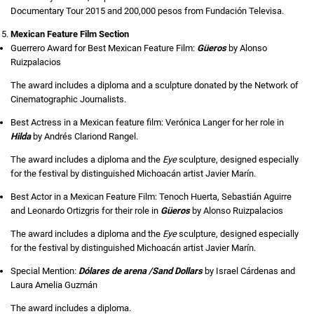
Documentary Tour 2015 and 200,000 pesos from Fundación Televisa.
Mexican Feature Film Section
Guerrero Award for Best Mexican Feature Film:
Güeros
by Alonso
Ruizpalacios
The award includes a diploma and a sculpture donated by the Network of
Cinematographic Journalists.
Best Actress in a Mexican feature film: Verónica Langer for her role in
Hilda
by Andrés Clariond Rangel.
The award includes a diploma and the
Eye
sculpture, designed especially
for the festival by distinguished Michoacán artist Javier Marín.
Best Actor in a Mexican Feature Film: Tenoch Huerta, Sebastián Aguirre
and Leonardo Ortizgris for their role in
Güeros
by Alonso Ruizpalacios
The award includes a diploma and the
Eye
sculpture, designed especially
for the festival by distinguished Michoacán artist Javier Marín.
Special Mention:
Dólares de arena /Sand Dollars
by Israel Cárdenas and
Laura Amelia Guzmán
The award includes a diploma.