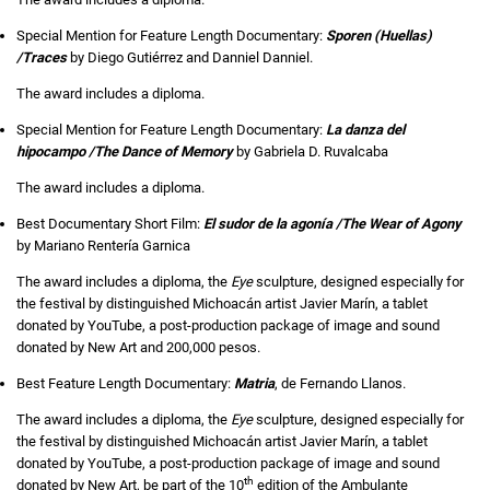
Special Mention for Feature Length Documentary:
Sporen (Huellas)
/Traces
by Diego Gutiérrez and Danniel Danniel.
The award includes a diploma.
Special Mention for Feature Length Documentary:
La danza del
hipocampo /The Dance of Memory
by Gabriela D. Ruvalcaba
The award includes a diploma.
Best Documentary Short Film:
El sudor de la agonía /The Wear of Agony
by Mariano Rentería Garnica
The award includes a diploma, the
Eye
sculpture, designed especially for
the festival by distinguished Michoacán artist Javier Marín, a tablet
donated by YouTube, a post-production package of image and sound
donated by New Art and 200,000 pesos.
Best Feature Length Documentary:
Matria
, de Fernando Llanos.
The award includes a diploma, the
Eye
sculpture, designed especially for
the festival by distinguished Michoacán artist Javier Marín, a tablet
donated by YouTube, a post-production package of image and sound
th
donated by New Art, be part of the 10
edition of the Ambulante