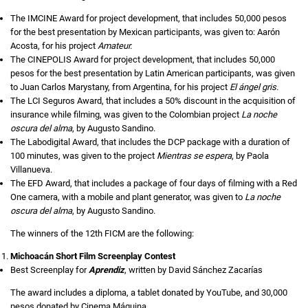
The IMCINE Award for project development, that includes 50,000 pesos
for the best presentation by Mexican participants, was given to: Aarón
Acosta, for his project
Amateur.
The CINEPOLIS Award for project development, that includes 50,000
pesos for the best presentation by Latin American participants, was given
to Juan Carlos Marystany, from Argentina, for his project
El ángel gris.
The LCI Seguros Award, that includes a 50% discount in the acquisition of
insurance while filming, was given to the Colombian project
La noche
oscura del alma
, by Augusto Sandino.
The Labodigital Award, that includes the DCP package with a duration of
100 minutes, was given to the project
Mientras se espera
, by Paola
Villanueva.
The EFD Award, that includes a package of four days of filming with a Red
One camera, with a mobile and plant generator, was given to
La noche
oscura del alma
, by Augusto Sandino.
The winners of the 12th FICM are the following:
Michoacán Short Film Screenplay Contest
Best Screenplay for
Aprendiz
, written by David Sánchez Zacarías
The award includes a diploma, a tablet donated by YouTube, and 30,000
pesos donated by Cinema Máquina.