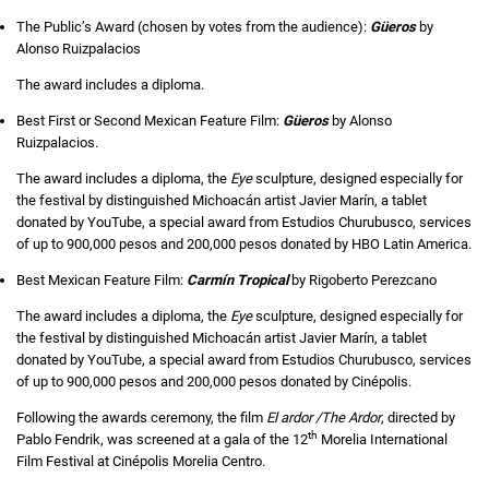
The Public’s Award (chosen by votes from the audience):
Güeros
by
Alonso Ruizpalacios
The award includes a diploma.
Best First or Second Mexican Feature Film:
Güeros
by Alonso
Ruizpalacios.
The award includes a diploma, the
Eye
sculpture, designed especially for
the festival by distinguished Michoacán artist Javier Marín, a tablet
donated by YouTube, a special award from Estudios Churubusco, services
of up to 900,000 pesos and 200,000 pesos donated by HBO Latin America.
Best Mexican Feature Film:
Carmín Tropical
by Rigoberto Perezcano
The award includes a diploma, the
Eye
sculpture, designed especially for
the festival by distinguished Michoacán artist Javier Marín, a tablet
donated by YouTube, a special award from Estudios Churubusco, services
of up to 900,000 pesos and 200,000 pesos donated by Cinépolis.
Following the awards ceremony, the film
El ardor /The Ardor
, directed by
th
Pablo Fendrik, was screened at a gala of the 12
Morelia International
Film Festival at Cinépolis Morelia Centro.