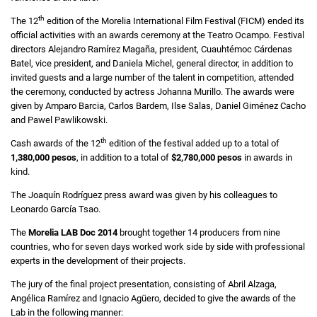
th
The 12
edition of the Morelia International Film Festival (FICM) ended its
official activities with an awards ceremony at the Teatro Ocampo. Festival
directors Alejandro Ramírez Magaña, president, Cuauhtémoc Cárdenas
Batel, vice president, and Daniela Michel, general director, in addition to
invited guests and a large number of the talent in competition, attended
the ceremony, conducted by actress Johanna Murillo. The awards were
given by Amparo Barcia, Carlos Bardem, Ilse Salas, Daniel Giménez Cacho
and Pawel Pawlikowski.
th
Cash awards of the 12
edition of the festival added up to a total of
1,380,000
pesos
, in addition to a total of
$2,780,000 pesos
in awards in
kind.
The Joaquín Rodríguez press award was given by his colleagues to
Leonardo García Tsao.
The
Morelia LAB Doc 2014
brought together 14 producers from nine
countries, who for seven days worked work side by side with professional
experts in the development of their projects.
The jury of the final project presentation, consisting of Abril Alzaga,
Angélica Ramírez and Ignacio Agüero, decided to give the awards of the
Lab in the following manner: