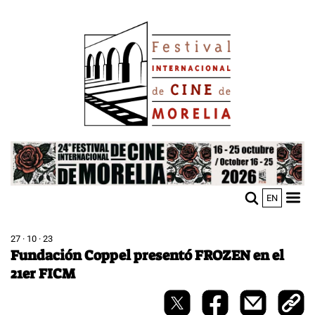
Pasar
Image
al
contenido
principal
Image
EN
M
Sho
n
mobi
men
27 · 10 · 23
Fundación Coppel presentó FROZEN en el
21er FICM