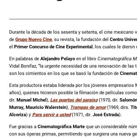
Durante la década de los sesenta y setenta, el cine mexicano 
de
Grupo Nuevo Cine
, su revista, la fundación del
Centro Unive
el
Primer Concurso de Cine Experimental
, los cuales le dieron
En palabras de
Alejandro Pelayo
en el libro C
inematográfica Ma
Vidal Bonifaz, “la urgente necesidad de una renovación de las
son los cimientos en los que se basó la fundación de
Cinemat
Esta productora estaba liderada por los jóvenes empresarios 
años), quienes hicieron posible la filmación de películas com
dir.
Manuel Michel
),
Las puertas del paraíso
(1970, dir.
Salomón
Murray, Mauricio Walerstein
),
Trampas de amor
(1969, dirs.
Tit
Alcoriza
) y
Para servir a usted
(1971, dir.
José Estrada
).
Fue gracias a
Cinematográfica Marte
que un considerable núme
con sus óperas primas, permitiendo que surgiera una nueva gen