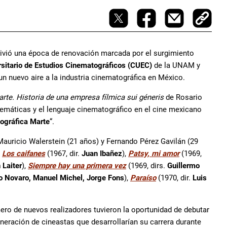
vivió una época de renovación marcada por el surgimiento
rsitario de Estudios Cinematográficos (CUEC)
de la UNAM y
 un nuevo aire a la industria cinematográfica en México.
rte. Historia de una empresa fílmica sui géneris
de Rosario
 temáticas y el lenguaje cinematográfico en el cine mexicano
ográfica Marte
“.
Mauricio Walerstein (21 años) y Fernando Pérez Gavilán (29
o
Los caifanes
(1967, dir.
Juan Ibañez
),
Patsy, mi amor
(1969,
 Laiter
),
Siempre hay una primera vez
(1969, dirs.
Guillermo
o Novaro, Manuel Michel, Jorge Fons
),
Paraíso
(1970, dir.
Luis
ro de nuevos realizadores tuvieron la oportunidad de debutar
eración de cineastas que desarrollarían su carrera durante