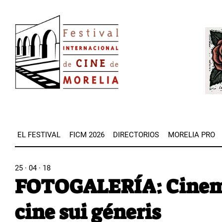
Pasar
Image
al
Imag
contenido
principal
EL FESTIVAL
FICM 2026
DIRECTORIOS
MORELIA PRO
25 · 04 · 18
FOTOGALERÍA: Cinema
cine sui géneris