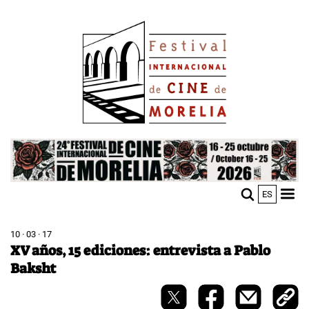
Skip
Image
to
main
content
Image
ES
M
Sho
n
mobi
men
10 · 03 · 17
XV años, 15 ediciones: entrevista a Pablo
Baksht