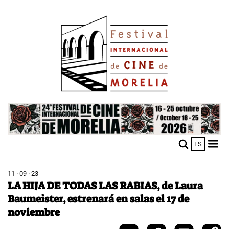
Skip
Image
to
main
content
Image
ES
M
Sho
n
mobi
men
11 · 09 · 23
LA HIJA DE TODAS LAS RABIAS, de Laura
Baumeister, estrenará en salas el 17 de
noviembre