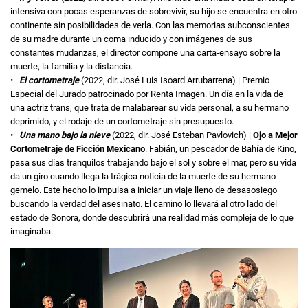
intensiva con pocas esperanzas de sobrevivir, su hijo se encuentra en otro
continente sin posibilidades de verla. Con las memorias subconscientes
de su madre durante un coma inducido y con imágenes de sus
constantes mudanzas, el director compone una carta-ensayo sobre la
muerte, la familia y la distancia.
•
El cortometraje
(2022, dir. José Luis Isoard Arrubarrena) | Premio
Especial del Jurado patrocinado por Renta Imagen. Un día en la vida de
una actriz trans, que trata de malabarear su vida personal, a su hermano
deprimido, y el rodaje de un cortometraje sin presupuesto.
•
Una mano bajo la nieve
(2022, dir. José Esteban Pavlovich) |
Ojo a Mejor
Cortometraje de Ficción Mexicano
. Fabián, un pescador de Bahía de Kino,
pasa sus días tranquilos trabajando bajo el sol y sobre el mar, pero su vida
da un giro cuando llega la trágica noticia de la muerte de su hermano
gemelo. Este hecho lo impulsa a iniciar un viaje lleno de desasosiego
buscando la verdad del asesinato. El camino lo llevará al otro lado del
estado de Sonora, donde descubrirá una realidad más compleja de lo que
imaginaba.