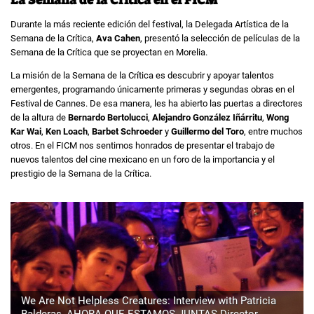
La Semana de la Crítica en el FICM
Durante la más reciente edición del festival, la Delegada Artística de la
Semana de la Crítica,
Ava Cahen
, presentó la selección de películas de la
Semana de la Crítica que se proyectan en Morelia.
La misión de la Semana de la Crítica es descubrir y apoyar talentos
emergentes, programando únicamente primeras y segundas obras en el
Festival de Cannes. De esa manera, les ha abierto las puertas a directores
de la altura de
Bernardo Bertolucci
,
Alejandro González Iñárritu
,
Wong
Kar Wai
,
Ken Loach
,
Barbet Schroeder
y
Guillermo del Toro
, entre muchos
otros. En el FICM nos sentimos honrados de presentar el trabajo de
nuevos talentos del cine mexicano en un foro de la importancia y el
prestigio de la Semana de la Crítica.
We Are Not Helpless Creatures: Interview with Patricia