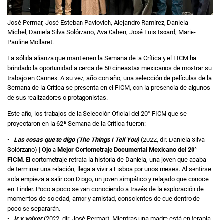
José Permar, José Esteban Pavlovich, Alejandro Ramírez, Daniela
Michel, Daniela Silva Solórzano, Ava Cahen, José Luis Isoard, Marie-
Pauline Mollaret.
La sólida alianza que mantienen la Semana de la Crítica y el FICM ha
brindado la oportunidad a cerca de 50 cineastas mexicanos de mostrar su
trabajo en Cannes. A su vez, año con año, una selección de películas de la
Semana de la Crítica se presenta en el FICM, con la presencia de algunos
de sus realizadores o protagonistas.
Este año, los trabajos de la Selección Oficial del 20° FICM que se
proyectaron en la 62ª Semana de la Crítica fueron:
•
Las cosas que te digo (The Things I Tell You)
(2022, dir. Daniela Silva
Solórzano) |
Ojo a Mejor Cortometraje Documental Mexicano del 20°
FICM
. El cortometraje retrata la historia de Daniela, una joven que acaba
de terminar una relación, llega a vivir a Lisboa por unos meses. Al sentirse
sola empieza a salir con Diogo, un joven simpático y relajado que conoce
en Tinder. Poco a poco se van conociendo a través de la exploración de
momentos de soledad, amor y amistad, conscientes de que dentro de
poco se separarán.
•
Ir y volver
(2022, dir. José Permar). Mientras una madre está en terapia