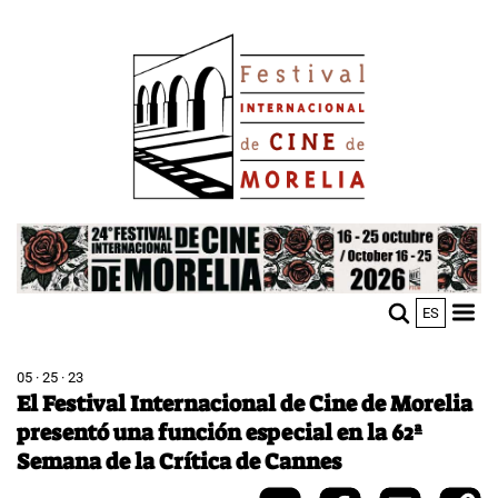
Skip
Image
to
main
content
Image
ES
M
Sho
n
mobi
men
05 · 25 · 23
El Festival Internacional de Cine de Morelia
presentó una función especial en la 62ª
Semana de la Crítica de Cannes