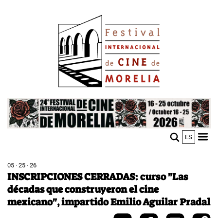
Skip
Image
to
main
content
Image
ES
M
Sho
n
mobi
men
05 · 25 · 26
INSCRIPCIONES CERRADAS: curso "Las
décadas que construyeron el cine
mexicano", impartido Emilio Aguilar Pradal