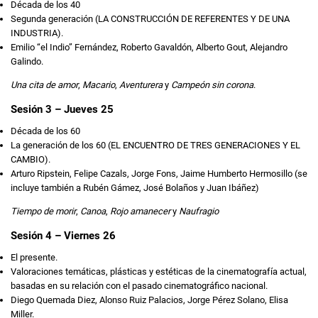
Década de los 40
Segunda generación (LA CONSTRUCCIÓN DE REFERENTES Y DE UNA
INDUSTRIA).
Emilio “el Indio” Fernández, Roberto Gavaldón, Alberto Gout, Alejandro
Galindo.
Una cita de amor
,
Macario
,
Aventurera
y
Campeón sin corona
.
Sesión 3 – Jueves 25
Década de los 60
La generación de los 60 (EL ENCUENTRO DE TRES GENERACIONES Y EL
CAMBIO).
Arturo Ripstein, Felipe Cazals, Jorge Fons, Jaime Humberto Hermosillo (se
incluye también a Rubén Gámez, José Bolaños y Juan Ibáñez)
Tiempo de morir
,
Canoa
,
Rojo amanecer
y
Naufragio
Sesión 4 – Viernes 26
El presente.
Valoraciones temáticas, plásticas y estéticas de la cinematografía actual,
basadas en su relación con el pasado cinematográfico nacional.
Diego Quemada Diez, Alonso Ruiz Palacios, Jorge Pérez Solano, Elisa
Miller.