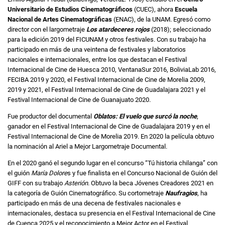
Universitario de Estudios Cinematográficos
(CUEC), ahora
Escuela
Nacional de Artes Cinematográficas
(ENAC), de la UNAM. Egresó como
director con el largometraje
Los atardeceres rojos
(2018); seleccionado
para la edición 2019 del FICUNAM y otros festivales. Con su trabajo ha
participado en más de una veintena de festivales y laboratorios
nacionales e internacionales, entre los que destacan el Festival
Internacional de Cine de Huesca 2010, VentanaSur 2016, BoliviaLab 2016,
FECIBA 2019 y 2020, el Festival Internacional de Cine de Morelia 2009,
2019 y 2021, el Festival Internacional de Cine de Guadalajara 2021 y el
Festival Internacional de Cine de Guanajuato 2020.
Fue productor del documental
Oblatos: El vuelo que surcó la noche
,
ganador en el Festival Internacional de Cine de Guadalajara 2019 y en el
Festival Internacional de Cine de Morelia 2019. En 2020 la película obtuvo
la nominación al Ariel a Mejor Largometraje Documental.
En el 2020 ganó el segundo lugar en el concurso “Tú historia chilanga” con
el guión
María Dolore
s y fue finalista en el Concurso Nacional de Guión del
GIFF con su trabajo
Asterión
. Obtuvo la beca Jóvenes Creadores 2021 en
la categoría de Guión Cinematográfico. Su cortometraje
Naufragios
, ha
participado en más de una decena de festivales nacionales e
internacionales, destaca su presencia en el Festival Internacional de Cine
de Cuenca 2025 y el reconocimiento a Mejor Actor en el Festival