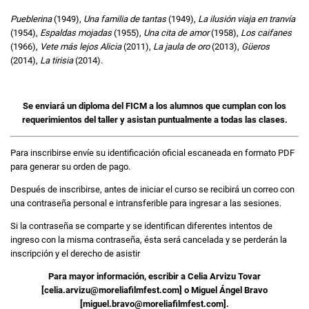
Pueblerina
(1949),
Una familia de tantas
(1949),
La ilusión viaja en tranvía
(1954),
Espaldas mojadas
(1955),
Una cita de amor
(1958),
Los caifanes
(1966),
Vete más lejos Alicia
(2011),
La jaula de oro
(2013),
Güeros
(2014),
La tirisia
(2014).
Se enviará un diploma del FICM a los alumnos que cumplan con los
requerimientos del taller y asistan puntualmente a todas las clases.
Para inscribirse envíe su identificación oficial escaneada en formato PDF
para generar su orden de pago.
Después de inscribirse, antes de iniciar el curso se recibirá un correo con
una contraseña personal e intransferible para ingresar a las sesiones.
Si la contraseña se comparte y se identifican diferentes intentos de
ingreso con la misma contraseña, ésta será cancelada y se perderán la
inscripción y el derecho de asistir
Para mayor información, escribir a Celia Arvizu Tovar
[celia.arvizu@moreliafilmfest.com] o Miguel Ángel Bravo
[miguel.bravo@moreliafilmfest.com].