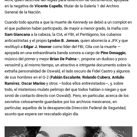
en la negativa de
Vicente Capello
, titular de la Galería 1 del Archivo
General de la Nación.
Cuando todo apunta a que la muerte de Kennedy se debió a un complot en
el que pudieron haber participado, de mayor a menor grado, la mafia con
Sam Giancana
a la cabeza, la CIA, el FBI, el Pentágono, los cubanos
anticastristas y el propio
Lyndon B. Jonson
, quien aborrecía a JFK y que
restituyó a
Edgar J. Hoover
como líder del FBI, Cita con la muerte —
apoyada en una extraordinaria banda sonora a cargo de
Pino Donaggio
,
músico del primer y mejor
Brian De Palma
—, propone un dudoso y poco
verosímil y, al mismo tiempo, un atractivo e intrigante documento sobre la
extraña personalidad de Oswald, el lado oscuro de Fidel Castro y algunos
de sus hombres en el G-2 (
Fabián Escalante
,
Rolando Cubera
,
Antulio
Ramírez
,
Oscar Marino
y otros —todos ellos entrevistados—, y, sobre
todo, el misterioso mulato pelirrojo del que todos hablan o niegan y que
sirvió de contacto directo con Oswald). Pero, en particular, acerca de los
secretos celosamente guardados por los archivos mexicanos, en
particular, aquellos de la desaparecida Dirección Federal de Seguridad,
asunto que espera ser rescatado algún día.