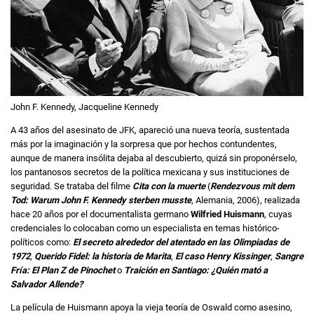
John F. Kennedy, Jacqueline Kennedy
A 43 años del asesinato de JFK, apareció una nueva teoría, sustentada
más por la imaginación y la sorpresa que por hechos contundentes,
aunque de manera insólita dejaba al descubierto, quizá sin proponérselo,
los pantanosos secretos de la política mexicana y sus instituciones de
seguridad. Se trataba del filme
Cita con la muerte
(
Rendezvous mit dem
Tod: Warum John F. Kennedy sterben musste
, Alemania, 2006), realizada
hace 20 años por el documentalista germano
Wilfried Huismann
, cuyas
credenciales lo colocaban como un especialista en temas histórico-
políticos como:
El secreto alrededor del atentado en las Olimpiadas de
1972
,
Querido Fidel: la historia de Marita
,
El caso Henry Kissinger
,
Sangre
Fría: El Plan Z de Pinochet
o
Traición en Santiago: ¿Quién mató a
Salvador Allende?
La película de Huismann apoya la vieja teoría de Oswald como asesino,