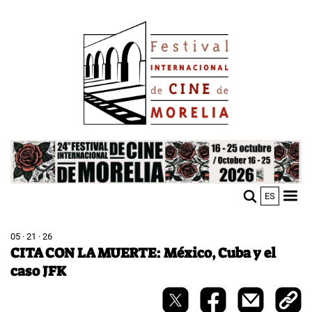
Skip
Image
to
main
content
Image
ES
M
Sho
n
mobi
men
05 · 21 · 26
CITA CON LA MUERTE: México, Cuba y el
caso JFK