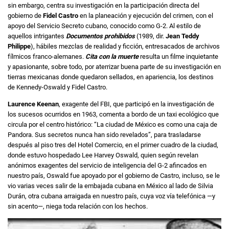
sin embargo, centra su investigación en la participación directa del
gobierno de
Fidel Castro
en la planeación y ejecución del crimen, con el
apoyo del Servicio Secreto cubano, conocido como G-2. Al estilo de
aquellos intrigantes
Documentos prohibidos
(1989, dir.
Jean Teddy
Philippe
), hábiles mezclas de realidad y ficción, entresacados de archivos
fílmicos franco-alemanes.
Cita con la muerte
resulta un filme inquietante
y apasionante, sobre todo, por aterrizar buena parte de su investigación en
tierras mexicanas donde quedaron sellados, en apariencia, los destinos
de Kennedy-Oswald y Fidel Castro.
Laurence Keenan
, exagente del FBI, que participó en la investigación de
los sucesos ocurridos en 1963, comenta a bordo de un taxi ecológico que
circula por el centro histórico: “La ciudad de México es como una caja de
Pandora. Sus secretos nunca han sido revelados”, para trasladarse
después al piso tres del Hotel Comercio, en el primer cuadro de la ciudad,
donde estuvo hospedado Lee Harvey Oswald, quien según revelan
anónimos exagentes del servicio de inteligencia del G-2 afincados en
nuestro país, Oswald fue apoyado por el gobierno de Castro, incluso, se le
vio varias veces salir de la embajada cubana en México al lado de Silvia
Durán, otra cubana arraigada en nuestro país, cuya voz vía telefónica —y
sin acento—, niega toda relación con los hechos.