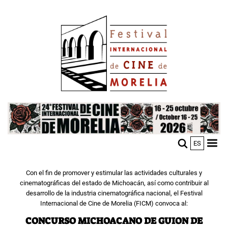
Skip
Image
to
main
content
Image
ES
M
Sho
n
mobi
men
Con el fin de promover y estimular las actividades culturales y
cinematográficas del estado de Michoacán, así como contribuir al
desarrollo de la industria cinematográfica nacional, el Festival
Internacional de Cine de Morelia (FICM) convoca al:
CONCURSO MICHOACANO DE GUION DE