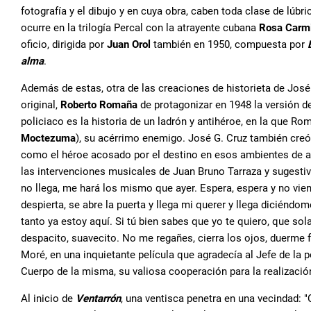
fotografía y el dibujo y en cuya obra, caben toda clase de lúb
ocurre en la trilogía Percal con la atrayente cubana
Rosa Carm
oficio, dirigida por
Juan Orol
también en 1950, compuesta por
alma
.
Además de estas, otra de las creaciones de historieta de José
original,
Roberto Romaña
de protagonizar en 1948 la versión d
policiaco es la historia de un ladrón y antihéroe, en la que R
Moctezuma
), su acérrimo enemigo. José G. Cruz también cre
como el héroe acosado por el destino en esos ambientes de arr
las intervenciones musicales de Juan Bruno Tarraza y sugestiv
no llega, me hará los mismo que ayer. Espera, espera y no viene
despierta, se abre la puerta y llega mi querer y llega diciéndome
tanto ya estoy aquí. Si tú bien sabes que yo te quiero, que so
despacito, suavecito. No me regañes, cierra los ojos, duerme f
Moré, en una inquietante película que agradecía al Jefe de la p
Cuerpo de la misma, su valiosa cooperación para la realización
Al inicio de
Ventarrón
, una ventisca penetra en una vecindad: "