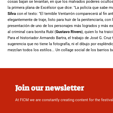
cosas bajan se levantan, en que los malvados poderes ocultos s
la primera plana de Excélsior que dice: "La policía que sabe 
Silva
con el texto: "El temible Ventarrón comparecerá al fin ante
elegantemente de traje, listo para huir de la penitenciaría, con
presentación de uno de los personajes más logrados y más ext
al criminal cara bonita Rubí (
Gustavo Rivero
), quien lo ha trai
Para el historiador Armando Bartra, el trabajo de José G. Cruz 
sugerencia que no tiene la fotografía, ni el dibujo por esplén
mezclan todos los estilos... Un collage social de los barrios ba
Join our newsletter
At FICM we are constantly creating content for the festiva