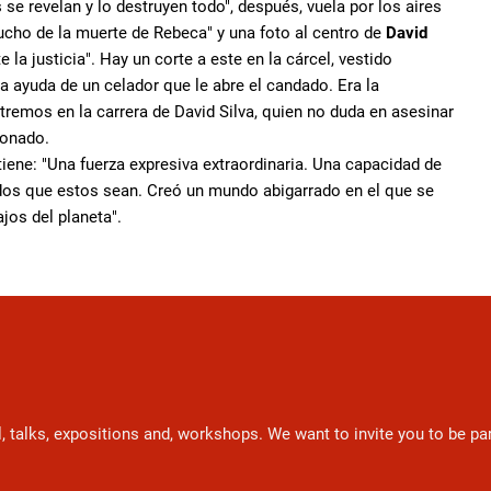
e revelan y lo destruyen todo", después, vuela por los aires
mucho de la muerte de Rebeca" y una foto al centro de
David
 la justicia". Hay un corte a este en la cárcel, vestido
 la ayuda de un celador que le abre el candado. Era la
remos en la carrera de David Silva, quien no duda en asesinar
cionado.
tiene: "Una fuerza expresiva extraordinaria. Una capacidad de
didos que estos sean. Creó un mundo abigarrado en el que se
jos del planeta".
l, talks, expositions and, workshops. We want to invite you to be p