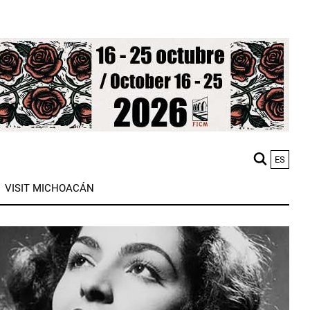
ES
M
VISIT MICHOACÁN
n