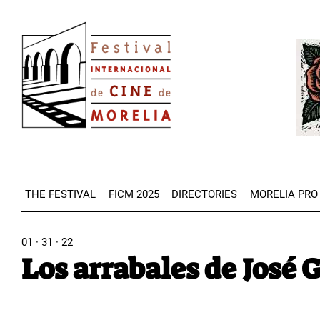
Skip
Image
to
Imag
main
content
THE FESTIVAL
FICM 2025
DIRECTORIES
MORELIA PRO
01 · 31 · 22
Los arrabales de José G