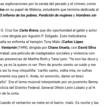
ricas exploraciones por la senda del pecado y el crimen, como
ina
en su papel de Malena, estudiante que termina dedicada al
El infierno de los pobres
,
Perdición de mujeres
y
Hombres sin
 G. Cruz fue
Carta Brava
, que dio oportunidad al galán y actor
e cine dirigida por Agustín P. Delgado. Este melodrama
omaña se enfrenta al hampón Tony Malo (
Carlos López
ó
Ventarrón
(1949), dirigida por
Chano Urueta
, con
David Silva
abal; una película de inadaptados sociales y violencia con
as presencias de Martha Roth y Tana Lynn. "Ya son las doce y
, ya no la quiero ni ver. Pero de pronto siento un ruido y me
 así la muy chiquitilla: ‘cariño santo, vidita mía, no sufras
lamente soy para ti. Anda, mi amorcito, dame un beso
eliz". Era el tema musical interpretado por un jovencito Benny
olicía del Distrito Federal, General Othón León Lobato y al H.
 de la cinta.
Cuando el ventarrón se mete en el barrio: malo. Es noche y las