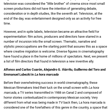
television was considered the “little brother” of cinema since most small
screen productions did not have the intention of generating debate,
consideration or in depth studies, like the seventh art. Television, at the
end of the day, was entertainment designed only as an activity for free
time.
However, and in spite labels, television became an attractive field for
experimentation: film actors, producers and directors have starred in a
number of incursion into the small screen. Thematic, narrative and
stylistic preoccupations are the starting point that assures this as a space
where creative migration is welcome. Diverse figures in cinematography
have found a place in the home of millions of spectators. Next, we present
a list of film directors that found in television a new inventive ally.
Alfonso and Carlos Cuarón, Alejandro G. Iñárritu, Guillermo del Toro and
Emmanuel Lubezki in
La hora marcada
Before their overwhelming success in world cinematography, these
Mexican filmmakers tried their luck on the small screen with
La hora
marcada
, a TV series transmitted in 1988 on Canal 2 and composed of
horror stories contextualized in contemporary Mexican society. Very
different from what was being made in TV back then, La hora marcada is
considered one of the forefathers of this genre in the country, a space that