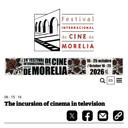
Skip
Image
to
main
content
Image
ES
M
Sho
n
mobi
men
06 · 15 · 16
The incursion of cinema in television