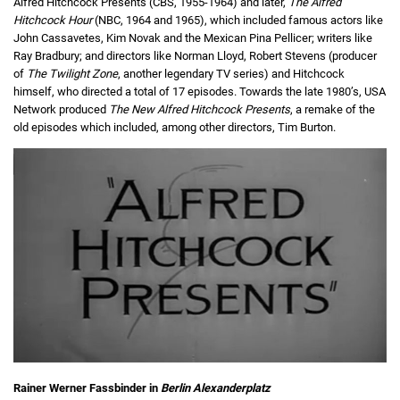
Alfred Hitchcock Presents (CBS, 1955-1964) and later,
The Alfred
Hitchcock Hour
(NBC, 1964 and 1965), which included famous actors like
John Cassavetes, Kim Novak and the Mexican Pina Pellicer; writers like
Ray Bradbury; and directors like Norman Lloyd, Robert Stevens (producer
of
The Twilight Zone
, another legendary TV series) and Hitchcock
himself, who directed a total of 17 episodes. Towards the late 1980’s, USA
Network produced
The New Alfred Hitchcock Presents
, a remake of the
old episodes which included, among other directors, Tim Burton.
Rainer Werner Fassbinder in
Berlin Alexanderplatz