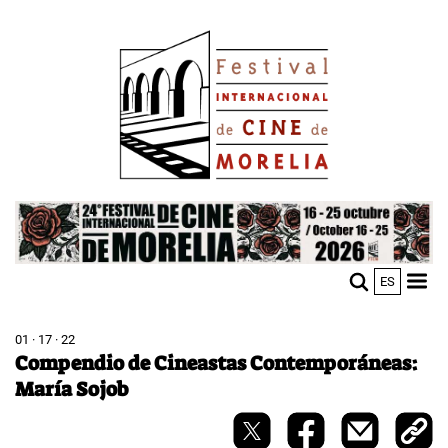
Skip
Image
to
main
content
Image
ES
M
Sho
n
mobi
men
01 · 17 · 22
Compendio de Cineastas Contemporáneas:
María Sojob