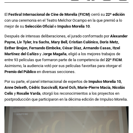
El
Festival Internacional de Cine de Morelia (FICM)
cerró su
22ª edición
con una ceremonia en el Teatro Melchor Ocampo en la que premió a lo
mejor de su
Selección Oficial
e
Impulso Morelia 10
.
Después de intensas deliberaciones, el jurado conformado por
Alexander
Payne, Liv Tyler, Ira Sachs, Mary Bell, Cristian Calónico, Doris Metz,
Esther Brejon, Fernando Eimbcke, César Díaz, Armando Casas, Itzel
Martínez del Cañizo
y J
orge Magaña
, eligió a los mejores trabajos de
entre 93 películas que formaron parte de la competencia del
22º FICM
.
Asimismo, la audiencia votó por sus películas favoritas para otorgar el
Premio del Público
en diversas secciones.
Por su parte, el panel internacional de expertos de
Impulso Morelia 10,
Anne Delseth, Cédric Succivalli, Karel Och, Marie-Pierre Macia, Nicolás
Celis
y
Rosalie Varda
, otorgó los reconocimientos a los proyectos en
postproducción que participaron en la décima edición de Impulso Morelia.