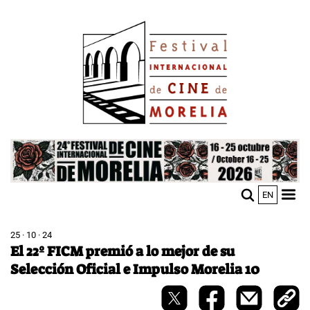
Pasar
Image
al
contenido
principal
Image
EN
M
Sho
n
mobi
men
25 · 10 · 24
El 22º FICM premió a lo mejor de su
Selección Oficial e Impulso Morelia 10