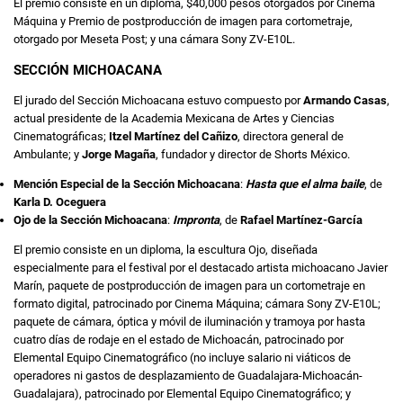
El premio consiste en un diploma, $40,000 pesos otorgados por Cinema
Máquina y Premio de postproducción de imagen para cortometraje,
otorgado por Meseta Post; y una cámara Sony ZV-E10L.
SECCIÓN MICHOACANA
El jurado del Sección Michoacana estuvo compuesto por
Armando Casas
,
actual presidente de la Academia Mexicana de Artes y Ciencias
Cinematográficas;
Itzel Martínez del Cañizo
, directora general de
Ambulante; y
Jorge Magaña
, fundador y director de Shorts México.
Mención Especial de la Sección Michoacana
:
Hasta que el alma baile
, de
Karla D. Oceguera
Ojo de la Sección Michoacana
:
Impronta
, de
Rafael Martínez-García
El premio consiste en un diploma, la escultura Ojo, diseñada
especialmente para el festival por el destacado artista michoacano Javier
Marín, paquete de postproducción de imagen para un cortometraje en
formato digital, patrocinado por Cinema Máquina; cámara Sony ZV-E10L;
paquete de cámara, óptica y móvil de iluminación y tramoya por hasta
cuatro días de rodaje en el estado de Michoacán, patrocinado por
Elemental Equipo Cinematográfico (no incluye salario ni viáticos de
operadores ni gastos de desplazamiento de Guadalajara-Michoacán-
Guadalajara), patrocinado por Elemental Equipo Cinematográfico; y