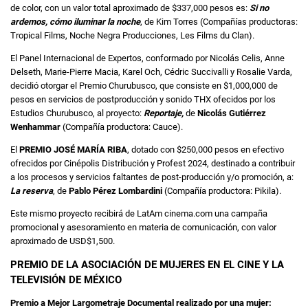
de color, con un valor total aproximado de $337,000 pesos es:
Si no
ardemos, cómo iluminar la noche
, de Kim Torres (Compañías productoras:
Tropical Films, Noche Negra Producciones, Les Films du Clan).
El Panel Internacional de Expertos, conformado por Nicolás Celis, Anne
Delseth, Marie-Pierre Macia, Karel Och, Cédric Succivalli y Rosalie Varda,
decidió otorgar el Premio Churubusco, que consiste en $1,000,000 de
pesos en servicios de postproducción y sonido THX ofecidos por los
Estudios Churubusco, al proyecto:
Reportaje,
de
Nicolás Gutiérrez
Wenhammar
(Compañía productora: Cauce).
El
PREMIO JOSÉ MARÍA RIBA
, dotado con $250,000 pesos en efectivo
ofrecidos por Cinépolis Distribución y Profest 2024, destinado a contribuir
a los procesos y servicios faltantes de post-producción y/o promoción, a:
La reserva
, de
Pablo Pérez Lombardini
(Compañía productora: Pikila).
Este mismo proyecto recibirá de LatAm cinema.com una campaña
promocional y asesoramiento en materia de comunicación, con valor
aproximado de USD$1,500.
PREMIO DE LA ASOCIACIÓN DE MUJERES EN EL CINE Y LA
TELEVISIÓN DE MÉXICO
Premio a Mejor Largometraje Documental realizado por una mujer: