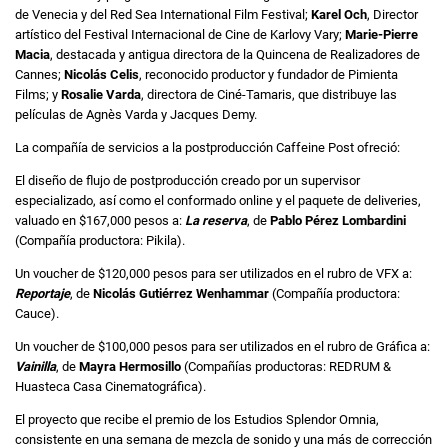
de Venecia y del Red Sea International Film Festival;
Karel Och
, Director
artístico del Festival Internacional de Cine de Karlovy Vary;
Marie-Pierre
Macia
, destacada y antigua directora de la Quincena de Realizadores de
Cannes;
Nicolás Celis
, reconocido productor y fundador de Pimienta
Films; y
Rosalie Varda
, directora de Ciné-Tamaris, que distribuye las
películas de Agnès Varda y Jacques Demy.
La compañía de servicios a la postproducción Caffeine Post ofreció:
El diseño de flujo de postproducción creado por un supervisor
especializado, así como el conformado online y el paquete de deliveries,
valuado en $167,000 pesos a:
La reserva
, de
Pablo Pérez Lombardini
(Compañía productora: Pikila).
Un voucher de $120,000 pesos para ser utilizados en el rubro de VFX a:
Reportaje
, de
Nicolás Gutiérrez Wenhammar
(Compañía productora:
Cauce).
Un voucher de $100,000 pesos para ser utilizados en el rubro de Gráfica a:
Vainilla
, de
Mayra Hermosillo
(Compañías productoras: REDRUM &
Huasteca Casa Cinematográfica).
El proyecto que recibe el premio de los Estudios Splendor Omnia,
consistente en una semana de mezcla de sonido y una más de corrección