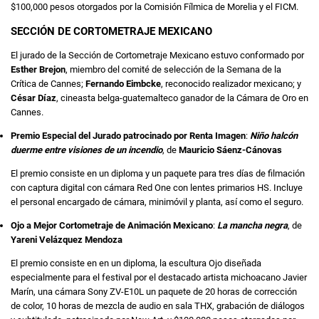
$100,000 pesos otorgados por la Comisión Fílmica de Morelia y el FICM.
SECCIÓN DE CORTOMETRAJE MEXICANO
El jurado de la Sección de Cortometraje Mexicano estuvo conformado por
Esther Brejon
, miembro del comité de selección de la Semana de la
Crítica de Cannes;
Fernando Eimbcke
, reconocido realizador mexicano; y
César Díaz
, cineasta belga-guatemalteco ganador de la Cámara de Oro en
Cannes.
Premio Especial del Jurado patrocinado por Renta Imagen
:
Niño halcón
duerme entre visiones de un incendio
, de
Mauricio Sáenz-Cánovas
El premio consiste en un diploma y un paquete para tres días de filmación
con captura digital con cámara Red One con lentes primarios HS. Incluye
el personal encargado de cámara, minimóvil y planta, así como el seguro.
Ojo a Mejor Cortometraje de Animación Mexicano
:
La mancha negra
, de
Yareni Velázquez Mendoza
El premio consiste en en un diploma, la escultura Ojo diseñada
especialmente para el festival por el destacado artista michoacano Javier
Marín, una cámara Sony ZV-E10L un paquete de 20 horas de corrección
de color, 10 horas de mezcla de audio en sala THX, grabación de diálogos