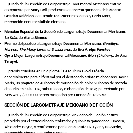
El jurado de la Sección de Largometraje Documental Mexicano estuvo
compuesto por
Mary Bell
, productora escocesa ganadora del Oscar®;
Cristian Calónico
, destacado realizador mexicano; y
Doris Metz,
reconocida documentalista alemana.
Mención Especial de la Sección de Largometraje Documental Mexicano
:
La falla
, de
Alana Simoes
Premio del público a Largometraje Documental Mexicano
:
Goodbye,
Horses: The Many Lives of Q Lazzarus
, de
Eva Aridjis Fuentes
Ojo a Mejor Largometraje Documental Mexicano
:
Morí (Li cham)
, de
Ana
Ts’uyeb
El premio consiste en un diploma, la escultura Ojo diseñada
especialmente para el festival por el destacado artista michoacano Javier
Marín, un paquete de 40 horas de corrección de color, 20 horas de mezcla
de audio en sala THX, subtitulado y elaboración de DCP, patrocinado por
New Art, y $300,000 pesos otorgados por Fundación Televisa.
SECCIÓN DE LARGOMETRAJE MEXICANO DE FICCIÓN
El jurado de la Sección de Largometraje Mexicano de Ficción estuvo
presidido por el extraordinario realizador y guionista ganador del Oscar®,
Alexander Payne, y conformado por la gran actriz Liv Tyler; y Ira Sachs,
reconocido cineasta estadounidense.