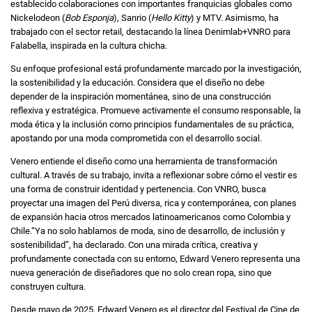
establecido colaboraciones con importantes franquicias globales como
Nickelodeon (
Bob Esponja
), Sanrio (
Hello Kitty
) y MTV. Asimismo, ha
trabajado con el sector retail, destacando la línea Denimlab+VNRO para
Falabella, inspirada en la cultura chicha.
Su enfoque profesional está profundamente marcado por la investigación,
la sostenibilidad y la educación. Considera que el diseño no debe
depender de la inspiración momentánea, sino de una construcción
reflexiva y estratégica. Promueve activamente el consumo responsable, la
moda ética y la inclusión como principios fundamentales de su práctica,
apostando por una moda comprometida con el desarrollo social.
Venero entiende el diseño como una herramienta de transformación
cultural. A través de su trabajo, invita a reflexionar sobre cómo el vestir es
una forma de construir identidad y pertenencia. Con VNRO, busca
proyectar una imagen del Perú diversa, rica y contemporánea, con planes
de expansión hacia otros mercados latinoamericanos como Colombia y
Chile.“Ya no solo hablamos de moda, sino de desarrollo, de inclusión y
sostenibilidad”, ha declarado. Con una mirada crítica, creativa y
profundamente conectada con su entorno, Edward Venero representa una
nueva generación de diseñadores que no solo crean ropa, sino que
construyen cultura.
Desde mayo de 2025, Edward Venero es el director del Festival de Cine de