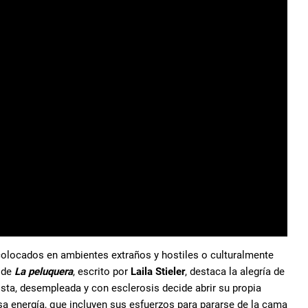
 colocados en ambientes extraños y hostiles o culturalmente
n de
La peluquera
, escrito por
Laila Stieler
, destaca la alegría de
nista, desempleada y con esclerosis decide abrir su propia
sa energía, que incluyen sus esfuerzos para pararse de la cama