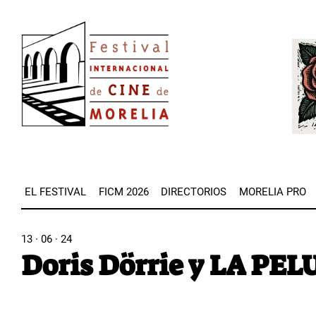
Pasar
Image
al
Imag
contenido
principal
EL FESTIVAL
FICM 2026
DIRECTORIOS
MORELIA PRO
13 · 06 · 24
Doris Dörrie y LA PE