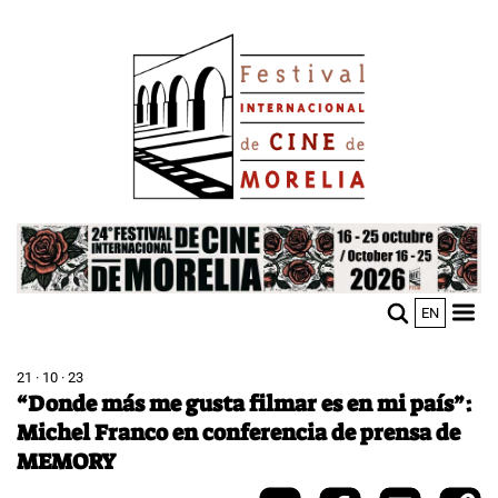
Pasar
Image
al
contenido
principal
Image
EN
M
Sho
n
mobi
men
21 · 10 · 23
“Donde más me gusta filmar es en mi país”:
Michel Franco en conferencia de prensa de
MEMORY