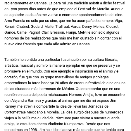
recientemente en Cannes. Es para mi una tradición asistir a dicho festival
en Lyon pocos días antes de que empiece el Festival de Morelia. Aunque
es agotador, cada año me vuelvo a enamorar apasionadamente del cine.
Amo Francia no sólo por su cine, que me ha acompañado siempre: Vigo,
Renoir, Chabrol, Godard, Malle, Truffaut, Varda, Demy, Melies, Clouzot,
Gance, Carné, Pagnol, Clair, Bresson, Franju, Melville son sólo algunos
nombres de los realizadores que más me han gustado sin contar con el
nuevo cine francés que cada año admiro en Cannes.
También he sentido una particular fascinación por su cultura literaria,
artística, musical y admiro la manera ejemplar en que se preserva y se
promueve en el mundo. Con ese ejemplo e inspiración en el ánimo y el
corazón, fue que con un grupo maravilloso de amigos y colegas
emprendimos la tarea hace ya 20 años de crear un festival de cine en una
de las ciudades más hermosas de México. Quiero recordar que en una
reunión en casa del poeta michoacano Homero Aridjis, tuve un encuentro
con Alejandro Ramírez y gracias al ánimo que me dio mi esposo Jim
Ramey, me atreví a compartirle la idea de llevar las Jornadas de
Cortometraje Mexicano a Morelia. La idea surgió después de numerosos
viajes a la bellísima ciudad de Pátzcuaro para visitar a nuestra querida
amiga, la escultora checa Vladimira Klumparova. Desde que nos
conocimos en 1998, Jim ha sido el apoyo más grande que he tenido para