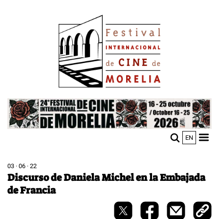
Pasar
Image
al
contenido
principal
Image
EN
M
Sho
n
mobi
men
03 · 06 · 22
Discurso de Daniela Michel en la Embajada
de Francia