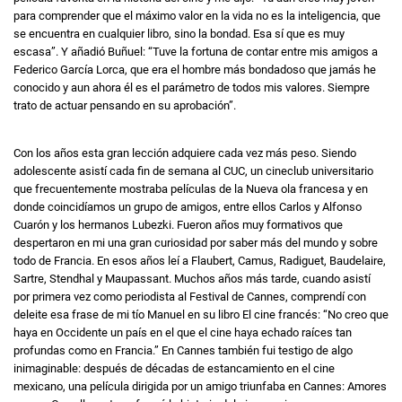
para comprender que el máximo valor en la vida no es la inteligencia, que
se encuentra en cualquier libro, sino la bondad. Esa sí que es muy
escasa”. Y añadió Buñuel: “Tuve la fortuna de contar entre mis amigos a
Federico García Lorca, que era el hombre más bondadoso que jamás he
conocido y aun ahora él es el parámetro de todos mis valores. Siempre
trato de actuar pensando en su aprobación”.
Con los años esta gran lección adquiere cada vez más peso. Siendo
adolescente asistí cada fin de semana al CUC, un cineclub universitario
que frecuentemente mostraba películas de la Nueva ola francesa y en
donde coincidíamos un grupo de amigos, entre ellos Carlos y Alfonso
Cuarón y los hermanos Lubezki. Fueron años muy formativos que
despertaron en mi una gran curiosidad por saber más del mundo y sobre
todo de Francia. En esos años leí a Flaubert, Camus, Radiguet, Baudelaire,
Sartre, Stendhal y Maupassant. Muchos años más tarde, cuando asistí
por primera vez como periodista al Festival de Cannes, comprendí con
deleite esa frase de mi tío Manuel en su libro El cine francés: “No creo que
haya en Occidente un país en el que el cine haya echado raíces tan
profundas como en Francia.” En Cannes también fui testigo de algo
inimaginable: después de décadas de estancamiento en el cine
mexicano, una película dirigida por un amigo triunfaba en Cannes: Amores