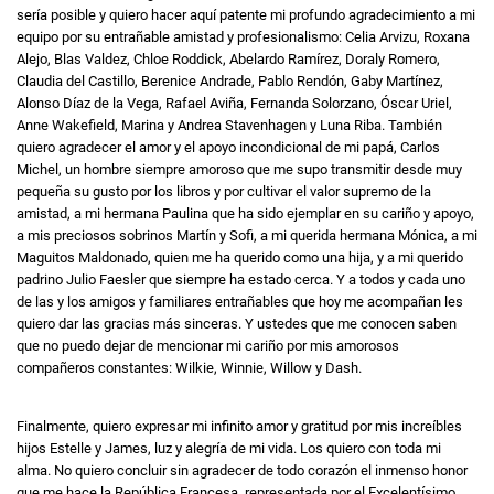
sería posible y quiero hacer aquí patente mi profundo agradecimiento a mi
equipo por su entrañable amistad y profesionalismo: Celia Arvizu, Roxana
Alejo, Blas Valdez, Chloe Roddick, Abelardo Ramírez, Doraly Romero,
Claudia del Castillo, Berenice Andrade, Pablo Rendón, Gaby Martínez,
Alonso Díaz de la Vega, Rafael Aviña, Fernanda Solorzano, Óscar Uriel,
Anne Wakefield, Marina y Andrea Stavenhagen y Luna Riba. También
quiero agradecer el amor y el apoyo incondicional de mi papá, Carlos
Michel, un hombre siempre amoroso que me supo transmitir desde muy
pequeña su gusto por los libros y por cultivar el valor supremo de la
amistad, a mi hermana Paulina que ha sido ejemplar en su cariño y apoyo,
a mis preciosos sobrinos Martín y Sofi, a mi querida hermana Mónica, a mi
Maguitos Maldonado, quien me ha querido como una hija, y a mi querido
padrino Julio Faesler que siempre ha estado cerca. Y a todos y cada uno
de las y los amigos y familiares entrañables que hoy me acompañan les
quiero dar las gracias más sinceras. Y ustedes que me conocen saben
que no puedo dejar de mencionar mi cariño por mis amorosos
compañeros constantes: Wilkie, Winnie, Willow y Dash.
Finalmente, quiero expresar mi infinito amor y gratitud por mis increíbles
hijos Estelle y James, luz y alegría de mi vida. Los quiero con toda mi
alma. No quiero concluir sin agradecer de todo corazón el inmenso honor
que me hace la República Francesa, representada por el Excelentísimo