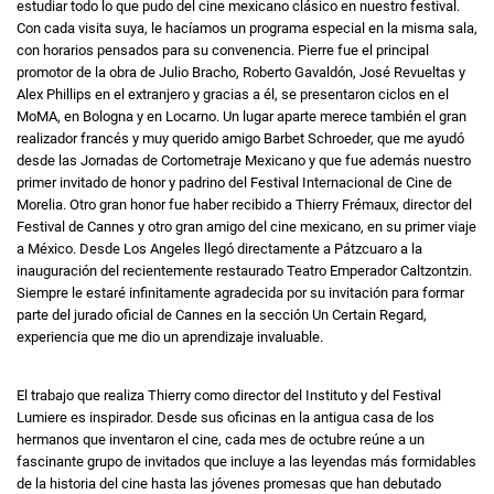
estudiar todo lo que pudo del cine mexicano clásico en nuestro festival.
Con cada visita suya, le hacíamos un programa especial en la misma sala,
con horarios pensados para su convenencia. Pierre fue el principal
promotor de la obra de Julio Bracho, Roberto Gavaldón, José Revueltas y
Alex Phillips en el extranjero y gracias a él, se presentaron ciclos en el
MoMA, en Bologna y en Locarno. Un lugar aparte merece también el gran
realizador francés y muy querido amigo Barbet Schroeder, que me ayudó
desde las Jornadas de Cortometraje Mexicano y que fue además nuestro
primer invitado de honor y padrino del Festival Internacional de Cine de
Morelia. Otro gran honor fue haber recibido a Thierry Frémaux, director del
Festival de Cannes y otro gran amigo del cine mexicano, en su primer viaje
a México. Desde Los Angeles llegó directamente a Pátzcuaro a la
inauguración del recientemente restaurado Teatro Emperador Caltzontzin.
Siempre le estaré infinitamente agradecida por su invitación para formar
parte del jurado oficial de Cannes en la sección Un Certain Regard,
experiencia que me dio un aprendizaje invaluable.
El trabajo que realiza Thierry como director del Instituto y del Festival
Lumiere es inspirador. Desde sus oficinas en la antigua casa de los
hermanos que inventaron el cine, cada mes de octubre reúne a un
fascinante grupo de invitados que incluye a las leyendas más formidables
de la historia del cine hasta las jóvenes promesas que han debutado