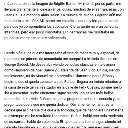
más recuerdo es la imagen de Brigitte Bardot. Mi mamá, por su parte, me
llevaba diariamente al cine a ver películas, muchas de ellas francesas con
Jean Paul Belmondo y Alain Delon. La música de Michel Legrand aún me
transporta a mi niñez. Mi mamá me enseñó a leer muy tempranamente
para que yo comprendiera los subtítulos. Ciertamente no eran películas
infantiles, pero eso poco importaba. El cine francés me mostraba un
mundo sumamente bello y sofisticado.
Desde niña supe que me interesaba el cine de manera muy especial, de
modo que en primero de secundaria me compré La historia del cine de
George Sadoul. Me desvelaba viendo películas clásicas en televisión
como Napoleón de Abel Gance y L´atalante de Jean Vigo. Un día, siendo
adolescente, mi tío Manuel me sorprendió al llamarme por teléfono y
decirme que si quería conocer a Luis Buñuel, llegara en treinta minutos a
la casa de este genial realizador en la calle de Félix Cuevas, porque me lo
iba a presentar. Dicho encuentro sigue siendo uno de los más bellos
recuerdos de mi vida. Buñuel me hacia preguntas sobre mi escuela y me
preguntaba que a qué me quería dedicar. Obviamente no me atreví a
decirle que al cine y le dije que a la zoología, que de hecho era una materia
que siempre me ha resultado fascinante. Buñuel habló con toda modestia
de su carrera, habló de su película Él, que hasta la fecha sigue siendo mi
película favorita en la historia del cine y me dijo: “Tú aun eres muy joven