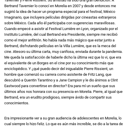
Tavernier y Pierre Rissient. Su amistad ha sido una gran bendición. A
Bertrand Tavernier lo conocí en Morelia en 2007 y desde entonces me
sugirió la idea de hacer un programa especial para el festival, México
Imaginario, que incluyera películas dirigidas por cineastas extranjeros
sobre México. Cada año él participaba con sugerencias maravillosas.
Cuando empecé a asistir al Festival Lumière en Lyon, organizado por el
Instituto Lumière, del cual Bertrand era Presidente, siempre me recibió
como el mejor anfitrión. No había nada más mágico que estar junto a
Bertrand, disfrutando películas en la Villa Lumière, que es la meca del
cine. Atesoro su última carta, muy cariñosa, enviada durante la pandemia.
Me queda la satisfacción de haberle dicho la última vez que lo vi, que era
el equivalente de un Borges en el cine por su conocimiento más que
enciclopédico. Y ¿qué puedo decir del inigualable Pierre Rissient, un
hombre que comenzó su carrera como asistente de Fritz Lang, que
descubrió a Quentin Tarantino y a Jane Campion y le dio ánimos a Clint
Eastwood para convertirse en director? Era para mí un sueño que sus
últimos años nos honrara con su presencia en Morelia. Pierre, al igual que
Bertrand, era un erudito prodigioso, siempre ávido de compartir sus
conocimientos.
Era impresionante ver a su gran audiencia de adolescentes en Morelia, lo
cual siempre lo hizo feliz. Lo que es aún más increíble, se dio a la tarea de