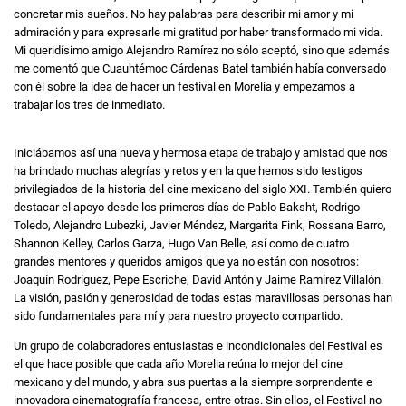
concretar mis sueños. No hay palabras para describir mi amor y mi
admiración y para expresarle mi gratitud por haber transformado mi vida.
Mi queridísimo amigo Alejandro Ramírez no sólo aceptó, sino que además
me comentó que Cuauhtémoc Cárdenas Batel también había conversado
con él sobre la idea de hacer un festival en Morelia y empezamos a
trabajar los tres de inmediato.
Iniciábamos así una nueva y hermosa etapa de trabajo y amistad que nos
ha brindado muchas alegrías y retos y en la que hemos sido testigos
privilegiados de la historia del cine mexicano del siglo XXI. También quiero
destacar el apoyo desde los primeros días de Pablo Baksht, Rodrigo
Toledo, Alejandro Lubezki, Javier Méndez, Margarita Fink, Rossana Barro,
Shannon Kelley, Carlos Garza, Hugo Van Belle, así como de cuatro
grandes mentores y queridos amigos que ya no están con nosotros:
Joaquín Rodríguez, Pepe Escriche, David Antón y Jaime Ramírez Villalón.
La visión, pasión y generosidad de todas estas maravillosas personas han
sido fundamentales para mí y para nuestro proyecto compartido.
Un grupo de colaboradores entusiastas e incondicionales del Festival es
el que hace posible que cada año Morelia reúna lo mejor del cine
mexicano y del mundo, y abra sus puertas a la siempre sorprendente e
innovadora cinematografía francesa, entre otras. Sin ellos, el Festival no