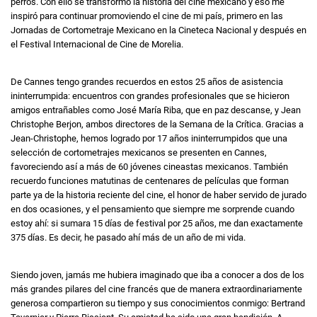
perros. Con ello se transformó la historia del cine mexicano y eso me
inspiró para continuar promoviendo el cine de mi país, primero en las
Jornadas de Cortometraje Mexicano en la Cineteca Nacional y después en
el Festival Internacional de Cine de Morelia.
De Cannes tengo grandes recuerdos en estos 25 años de asistencia
ininterrumpida: encuentros con grandes profesionales que se hicieron
amigos entrañables como José María Riba, que en paz descanse, y Jean
Christophe Berjon, ambos directores de la Semana de la Crítica. Gracias a
Jean-Christophe, hemos logrado por 17 años ininterrumpidos que una
selección de cortometrajes mexicanos se presenten en Cannes,
favoreciendo así a más de 60 jóvenes cineastas mexicanos. También
recuerdo funciones matutinas de centenares de películas que forman
parte ya de la historia reciente del cine, el honor de haber servido de jurado
en dos ocasiones, y el pensamiento que siempre me sorprende cuando
estoy ahí: si sumara 15 días de festival por 25 años, me dan exactamente
375 días. Es decir, he pasado ahí más de un año de mi vida.
Siendo joven, jamás me hubiera imaginado que iba a conocer a dos de los
más grandes pilares del cine francés que de manera extraordinariamente
generosa compartieron su tiempo y sus conocimientos conmigo: Bertrand