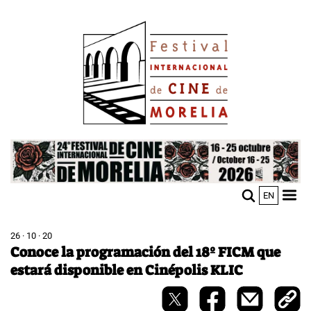
Pasar
Image
al
contenido
principal
Image
EN
M
Sho
n
mobi
men
26 · 10 · 20
Conoce la programación del 18º FICM que
estará disponible en Cinépolis KLIC