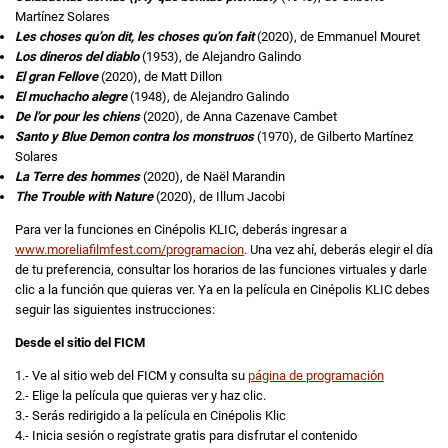
Martínez Solares
Les choses qu’on dit, les choses qu’on fait
(2020), de Emmanuel Mouret
Los dineros del diablo
(1953), de Alejandro Galindo
El gran Fellove
(2020), de Matt Dillon
El muchacho alegre
(1948), de Alejandro Galindo
De l’or pour les chiens
(2020), de Anna Cazenave Cambet
Santo y Blue Demon contra los monstruos
(1970), de Gilberto Martínez
Solares
La Terre des hommes
(2020), de Naël Marandin
The Trouble with Nature
(2020), de Illum Jacobi
Para ver la funciones en Cinépolis KLIC, deberás ingresar a
www.moreliafilmfest.com/programacion
. Una vez ahí, deberás elegir el día
de tu preferencia, consultar los horarios de las funciones virtuales y darle
clic a la función que quieras ver. Ya en la película en Cinépolis KLIC debes
seguir las siguientes instrucciones:
Desde el sitio del FICM
1.- Ve al sitio web del FICM y consulta su
página de programación
2.- Elige la película que quieras ver y haz clic.
3.- Serás redirigido a la película en Cinépolis Klic
4.- Inicia sesión o regístrate gratis para disfrutar el contenido