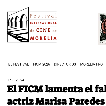
Pasar
Image
al
Imag
contenido
principal
EL FESTIVAL
FICM 2026
DIRECTORIOS
MORELIA PRO
17 · 12 · 24
El FICM lamenta el fa
actriz Marisa Paredes