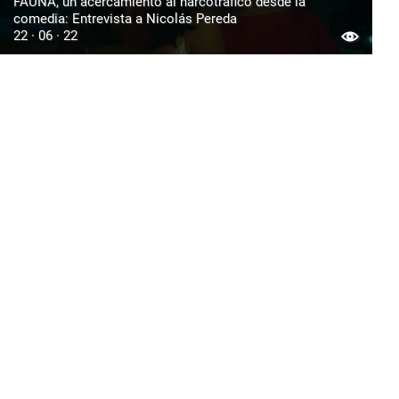
FAUNA, un acercamiento al narcotráfico desde la
comedia: Entrevista a Nicolás Pereda
22 · 06 · 22