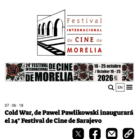
Pasar
Image
al
contenido
principal
Image
EN
M
Sho
n
mobi
men
07 · 06 · 18
Cold War, de Pawel Pawlikowski inaugurará
el 24° Festival de Cine de Sarajevo