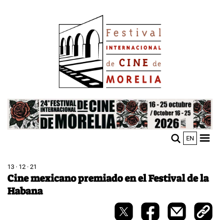
Pasar
Image
al
contenido
principal
Image
EN
M
Sho
n
mobi
men
13 · 12 · 21
Cine mexicano premiado en el Festival de la
Habana