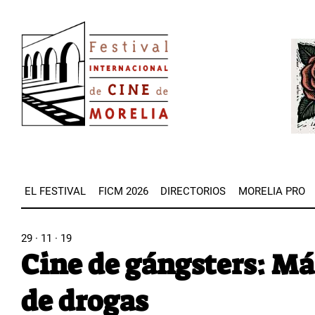
Pasar
Image
al
Imag
contenido
principal
EL FESTIVAL
FICM 2026
DIRECTORIOS
MORELIA PRO
29 · 11 · 19
Cine de gángsters: Má
de drogas