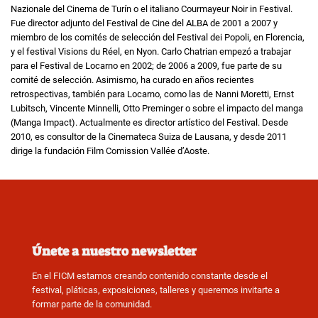
Nazionale del Cinema de Turín o el italiano Courmayeur Noir in Festival.
Fue director adjunto del Festival de Cine del ALBA de 2001 a 2007 y
miembro de los comités de selección del Festival dei Popoli, en Florencia,
y el festival Visions du Réel, en Nyon. Carlo Chatrian empezó a trabajar
para el Festival de Locarno en 2002; de 2006 a 2009, fue parte de su
comité de selección. Asimismo, ha curado en años recientes
retrospectivas, también para Locarno, como las de Nanni Moretti, Ernst
Lubitsch, Vincente Minnelli, Otto Preminger o sobre el impacto del manga
(Manga Impact). Actualmente es director artístico del Festival. Desde
2010, es consultor de la Cinemateca Suiza de Lausana, y desde 2011
dirige la fundación Film Comission Vallée d’Aoste.
Únete a nuestro newsletter
En el FICM estamos creando contenido constante desde el
festival, pláticas, exposiciones, talleres y queremos invitarte a
formar parte de la comunidad.