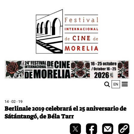
Pasar
Image
al
contenido
principal
Image
EN
M
Sho
n
mobi
men
14 · 02 · 19
Berlinale 2019 celebrará el 25 aniversario de
Sátántangó, de Béla Tarr