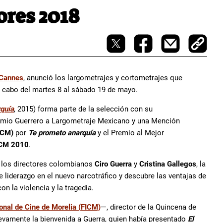
ores 2018
 Cannes
, anunció los largometrajes y cortometrajes que
 a cabo del martes 8 al sábado 19 de mayo.
quía
, 2015) forma parte de la selección con su
emio Guerrero a Largometraje Mexicano y una Mención
FICM)
por
Te prometo anarquía
y el Premio al Mejor
CM 2010
.
 los directores colombianos
Ciro Guerra
y
Cristina Gallegos
, la
liderazgo en el nuevo narcotráfico y descubre las ventajas de
n la violencia y la tragedia.
ional de Cine de Morelia (FICM)
—, director de la Quincena de
nuevamente la bienvenida a Guerra, quien había presentado
El