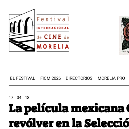
Pasar
Image
al
Imag
contenido
principal
EL FESTIVAL
FICM 2026
DIRECTORIOS
MORELIA PRO
17 · 04 · 18
La película mexican
revólver en la Selecció