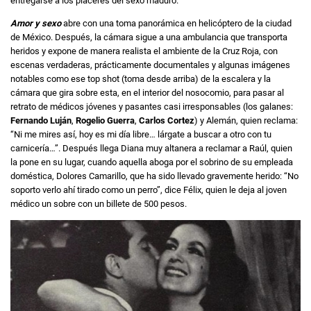
entregarse a los placeres del sexo maduro.
Amor y sexo
abre con una toma panorámica en helicóptero de la ciudad
de México. Después, la cámara sigue a una ambulancia que transporta
heridos y expone de manera realista el ambiente de la Cruz Roja, con
escenas verdaderas, prácticamente documentales y algunas imágenes
notables como ese top shot (toma desde arriba) de la escalera y la
cámara que gira sobre esta, en el interior del nosocomio, para pasar al
retrato de médicos jóvenes y pasantes casi irresponsables (los galanes:
Fernando Luján
,
Rogelio Guerra
,
Carlos Cortez
) y Alemán, quien reclama:
“Ni me mires así, hoy es mi día libre… lárgate a buscar a otro con tu
carnicería…”. Después llega Diana muy altanera a reclamar a Raúl, quien
la pone en su lugar, cuando aquella aboga por el sobrino de su empleada
doméstica, Dolores Camarillo, que ha sido llevado gravemente herido: “No
soporto verlo ahí tirado como un perro”, dice Félix, quien le deja al joven
médico un sobre con un billete de 500 pesos.