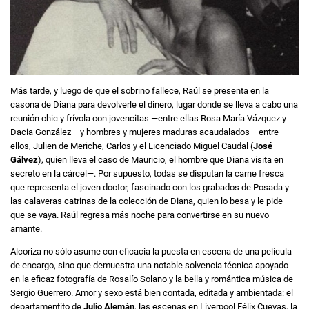
Más tarde, y luego de que el sobrino fallece, Raúl se presenta en la
casona de Diana para devolverle el dinero, lugar donde se lleva a cabo una
reunión chic y frívola con jovencitas —entre ellas Rosa María Vázquez y
Dacia González— y hombres y mujeres maduras acaudalados —entre
ellos, Julien de Meriche, Carlos y el Licenciado Miguel Caudal (
José
Gálvez
), quien lleva el caso de Mauricio, el hombre que Diana visita en
secreto en la cárcel—. Por supuesto, todas se disputan la carne fresca
que representa el joven doctor, fascinado con los grabados de Posada y
las calaveras catrinas de la colección de Diana, quien lo besa y le pide
que se vaya. Raúl regresa más noche para convertirse en su nuevo
amante.
Alcoriza no sólo asume con eficacia la puesta en escena de una película
de encargo, sino que demuestra una notable solvencia técnica apoyado
en la eficaz fotografía de Rosalío Solano y la bella y romántica música de
Sergio Guerrero. Amor y sexo está bien contada, editada y ambientada: el
departamentito de
Julio Alemán
, las escenas en Liverpool Félix Cuevas, la