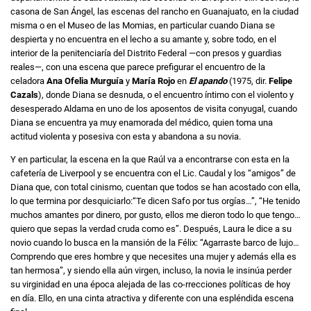
casona de San Ángel, las escenas del rancho en Guanajuato, en la ciudad
misma o en el Museo de las Momias, en particular cuando Diana se
despierta y no encuentra en el lecho a su amante y, sobre todo, en el
interior de la penitenciaría del Distrito Federal —con presos y guardias
reales—, con una escena que parece prefigurar el encuentro de la
celadora
Ana Ofelia Murguía
y
María Rojo
en
El apando
(1975, dir.
Felipe
Cazals
), donde Diana se desnuda, o el encuentro íntimo con el violento y
desesperado Aldama en uno de los aposentos de visita conyugal, cuando
Diana se encuentra ya muy enamorada del médico, quien toma una
actitud violenta y posesiva con esta y abandona a su novia.
Y en particular, la escena en la que Raúl va a encontrarse con esta en la
cafetería de Liverpool y se encuentra con el Lic. Caudal y los “amigos” de
Diana que, con total cinismo, cuentan que todos se han acostado con ella,
lo que termina por desquiciarlo:“Te dicen Safo por tus orgías…”, “He tenido
muchos amantes por dinero, por gusto, ellos me dieron todo lo que tengo…
quiero que sepas la verdad cruda como es”. Después, Laura le dice a su
novio cuando lo busca en la mansión de la Félix: “Agarraste barco de lujo…
Comprendo que eres hombre y que necesites una mujer y además ella es
tan hermosa”, y siendo ella aún virgen, incluso, la novia le insinúa perder
su virginidad en una época alejada de las co-rrecciones políticas de hoy
en día. Ello, en una cinta atractiva y diferente con una espléndida escena