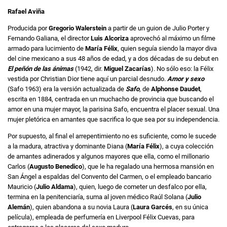
Rafael Aviña
Producida por
Gregorio Walerstein
a partir de un guion de Julio Porter y
Fernando Galiana, el director
Luis Alcoriza
aprovechó al máximo un filme
armado para lucimiento de
María Félix
, quien seguía siendo la mayor diva
del cine mexicano a sus 48 años de edad, y a dos décadas de su debut en
El peñón de las ánimas
(1942, dir.
Miguel Zacarías
). No sólo eso: la Félix
vestida por Christian Dior tiene aquí un parcial desnudo.
Amor y sexo
(Safo 1963) era la versión actualizada de
Safo
, de
Alphonse Daudet
,
escrita en 1884, centrada en un muchacho de provincia que buscando el
amor en una mujer mayor, la parisina Safo, encuentra el placer sexual. Una
mujer pletórica en amantes que sacrifica lo que sea por su independencia.
Por supuesto, al final el arrepentimiento no es suficiente, como le sucede
a la madura, atractiva y dominante Diana (
María Félix
), a cuya colección
de amantes adinerados y algunos mayores que ella, como el millonario
Carlos (
Augusto Benedico
), que le ha regalado una hermosa mansión en
San Ángel a espaldas del Convento del Carmen, o el empleado bancario
Mauricio (
Julio Aldama
), quien, luego de cometer un desfalco por ella,
termina en la penitenciaría, suma al joven médico Raúl Solana (
Julio
Alemán
), quien abandona a su novia Laura (
Laura Garcés
, en su única
película), empleada de perfumería en Liverpool Félix Cuevas, para