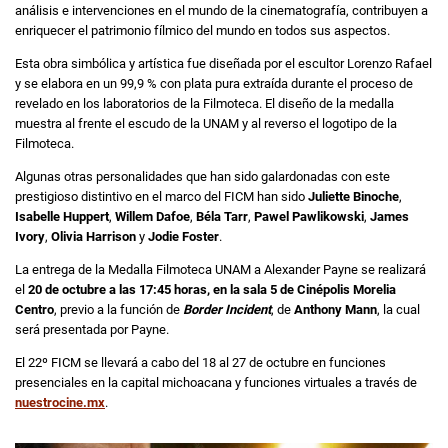
análisis e intervenciones en el mundo de la cinematografía, contribuyen a
enriquecer el patrimonio fílmico del mundo en todos sus aspectos.
Esta obra simbólica y artística fue diseñada por el escultor Lorenzo Rafael
y se elabora en un 99,9 % con plata pura extraída durante el proceso de
revelado en los laboratorios de la Filmoteca. El diseño de la medalla
muestra al frente el escudo de la UNAM y al reverso el logotipo de la
Filmoteca.
Algunas otras personalidades que han sido galardonadas con este
prestigioso distintivo en el marco del FICM han sido
Juliette Binoche
,
Isabelle Huppert
,
Willem Dafoe
,
Béla Tarr
,
Pawel Pawlikowski
,
James
Ivory
,
Olivia Harrison
y
Jodie Foster
.
La entrega de la Medalla Filmoteca UNAM a Alexander Payne se realizará
el
20 de octubre a las 17:45 horas, en la sala 5 de Cinépolis Morelia
Centro
, previo a la función de
Border Incident
, de
Anthony Mann
, la cual
será presentada por Payne.
El 22º FICM se llevará a cabo del 18 al 27 de octubre en funciones
presenciales en la capital michoacana y funciones virtuales a través de
nuestrocine.mx
.