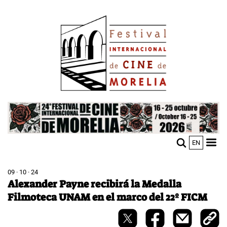
Pasar
Image
al
contenido
principal
Image
EN
M
Sho
n
mobi
men
09 · 10 · 24
Alexander Payne recibirá la Medalla
Filmoteca UNAM en el marco del 22º FICM