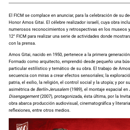
El FICM se complace en anunciar, para la celebración de su de
Honor Amos Gitai. El célebre realizador israelí, cuya obra inc
numerosos reconocimientos y retrospectivas en los museos y fe
12° FICM para realizar una serie de actividades donde mostrará
con la prensa.
Amos Gitai, nacido en 1950, pertenece a la primera generación 
Formado como arquitecto, emprendió desde pequeño una búsq
particular estilístico y temático de su obra. El trabajo de Amos
secuencia con miras a crear efectos sensoriales; la exploraci
patria, el exilio, la religión, el control social y la utopía; y p
asimétrica de
Berlín-Jerusalem
(1989), el montaje espacial en
Disengagement
(2007), protagonizada, ésta última, por la Invi
obra abarca producción audiovisual, cinematográfica y literari
reflexiones, entre otros medios.