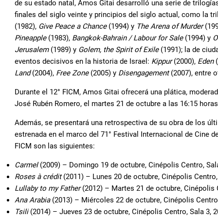
de su estado natal, Amos Gitai desarrolló una serie de trilogía
finales del siglo veinte y principios del siglo actual, como la tr
(1982),
Give Peace a Chance
(1994) y
The Arena of Murder
(199
Pineapple
(1983),
Bangkok-Bahrain / Labour for Sale
(1994) y
O
Jerusalem
(1989) y
Golem, the Spirit of Exile
(1991); la de ciu
eventos decisivos en la historia de Israel:
Kippur
(2000),
Eden
(
Land
(2004),
Free Zone
(2005) y
Disengagement
(2007), entre o
Durante el 12° FICM, Amos Gitai ofrecerá una plática, moderada
José Rubén Romero, el martes 21 de octubre a las 16:15 horas
Además, se presentará una retrospectiva de su obra de los últ
estrenada en el marco del 71° Festival Internacional de Cine d
FICM son las siguientes:
Carmel
(2009) – Domingo 19 de octubre, Cinépolis Centro, Sala
Roses à crédit
(2011) – Lunes 20 de octubre, Cinépolis Centro, 
Lullaby to my Father
(2012) – Martes 21 de octubre, Cinépolis C
Ana Arabia
(2013) – Miércoles 22 de octubre, Cinépolis Centro,
Tsili
(2014) – Jueves 23 de octubre, Cinépolis Centro, Sala 3, 2