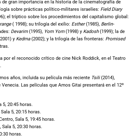
s de gran importancia en la historia de la cinematografía de
ilogía sobre prácticas político-militares israelíes:
Field Diary
6); el tríptico sobre los procedimientos del capitalismo global:
range
( 1998); su trilogía del exilio:
Esther
(1985),
Berlin-
dades:
Devarim
(1995),
Yom Yom
(1998) y
Kadosh
(1999); la de
2001) y
Kedma
(2002); y la trilogía de las fronteras:
Promised
tras.
 por el reconocido crítico de cine Nick Roddick, en el Teatro
.
imos años, incluida su película más reciente
Tsili
(2014),
e Venecia. Las películas que Amos Gitai presentará en el 12º
 5, 20:45 horas.
Sala 5, 20:15 horas.
entro, Sala 5, 19:45 horas.
 Sala 5, 20:30 horas.
0:30 horas.