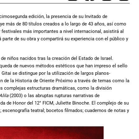
cimosegunda edición, la presencia de su Invitado de
luye más de 80 títulos creados a lo largo de 43 años, así como
stivales más importantes a nivel internacional, asistirá al
 parte de su obra y compartirá su experiencia con el público y
de niños nacidos tras la creación del Estado de Israel.
ueda de nuevos métodos estéticos que han impreso el sello
 Gitai se distingue por la utilización de largos planos-
ón de la Historia de Oriente Próximo a través de temas como la
or sus complejas estructuras dramáticas, como la división
Alila
(2003) o las abruptas rupturas narrativas de
tada de Honor del 12° FICM, Juliette Binoche. El complejo de su
a; escenografía teatral; bocetos filmados; cuadernos de notas y