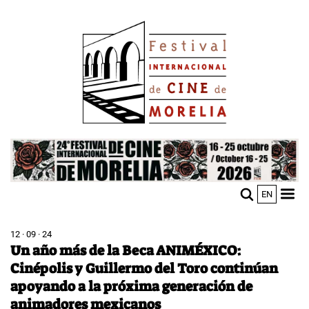
Pasar
Image
al
contenido
principal
Image
EN
M
Sho
n
mobi
men
12 · 09 · 24
Un año más de la Beca ANIMÉXICO:
Cinépolis y Guillermo del Toro continúan
apoyando a la próxima generación de
animadores mexicanos