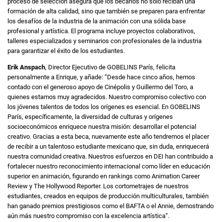
proceso de selección asegura que los becarios no solo reciban una
formación de alta calidad, sino que también se preparen para enfrentar
los desafíos de la industria de la animación con una sólida base
profesional y artística. El programa incluye proyectos colaborativos,
talleres especializados y seminarios con profesionales de la industria
para garantizar el éxito de los estudiantes.
Erik Anspach
, Director Ejecutivo de GOBELINS París, felicita
personalmente a Enrique, y añade: “Desde hace cinco años, hemos
contado con el generoso apoyo de Cinépolis y Guillermo del Toro, a
quienes estamos muy agradecidos. Nuestro compromiso colectivo con
los jóvenes talentos de todos los orígenes es esencial. En GOBELINS
París, específicamente, la diversidad de culturas y orígenes
socioeconómicos enriquece nuestra misión: desarrollar el potencial
creativo. Gracias a esta beca, nuevamente este año tendremos el placer
de recibir a un talentoso estudiante mexicano que, sin duda, enriquecerá
nuestra comunidad creativa. Nuestros esfuerzos en DEI han contribuido a
fortalecer nuestro reconocimiento internacional como líder en educación
superior en animación, figurando en rankings como Animation Career
Review y The Hollywood Reporter. Los cortometrajes de nuestros
estudiantes, creados en equipos de producción multiculturales, también
han ganado premios prestigiosos como el BAFTA o el Annie, demostrando
aún más nuestro compromiso con la excelencia artística”.