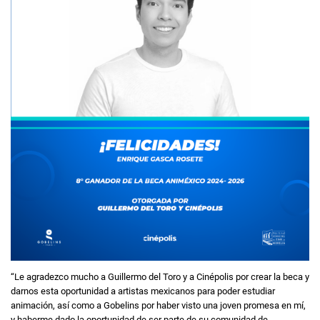
“Le agradezco mucho a Guillermo del Toro y a Cinépolis por crear la beca y
darnos esta oportunidad a artistas mexicanos para poder estudiar
animación, así como a Gobelins por haber visto una joven promesa en mí,
y haberme dado la oportunidad de ser parte de su comunidad de