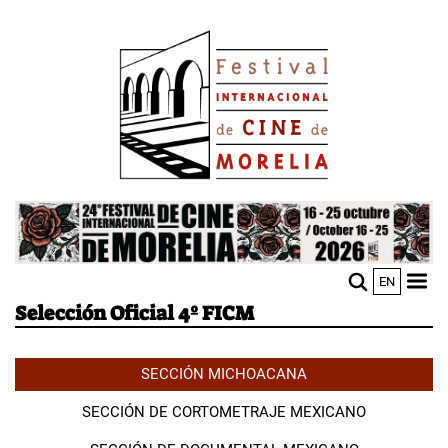
Pasar
Image
al
contenido
principal
Image
EN
M
Sho
Selección Oficial 4º FICM
n
mobi
men
SECCIÓN MICHOACANA
SECCIÓN DE CORTOMETRAJE MEXICANO