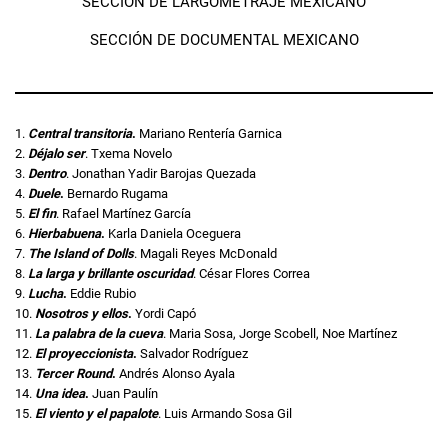
SECCIÓN DE LARGOMETRAJE MEXICANO
SECCIÓN DE DOCUMENTAL MEXICANO
1.
Central transitoria
.
Mariano Rentería Garnica
2.
Déjalo ser
. Txema Novelo
3.
Dentro
. Jonathan Yadir Barojas Quezada
4.
Duele
.
Bernardo Rugama
5.
El fin
. Rafael Martínez García
6.
Hierbabuena
.
Karla Daniela Oceguera
7.
The Island of Dolls
. Magali Reyes McDonald
8.
La larga y brillante oscuridad
. César Flores Correa
9.
Lucha
.
Eddie Rubio
10.
Nosotros y ellos
.
Yordi Capó
11.
La palabra de la cueva
. Maria Sosa, Jorge Scobell, Noe Martínez
12.
El proyeccionista
.
Salvador Rodríguez
13.
Tercer Round
.
Andrés Alonso Ayala
14.
Una idea
.
Juan Paulín
15.
El viento y el papalote
. Luis Armando Sosa Gil