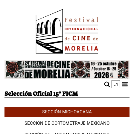
Pasar
Image
al
contenido
principal
Image
EN
M
Sho
Selección Oficial 15º FICM
n
mobi
men
SECCIÓN MICHOACANA
SECCIÓN DE CORTOMETRAJE MEXICANO