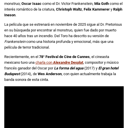
monstruo;
Oscar Isaac
como el Dr. Victor Frankenstein,
Mia Goth
como el
interés romántico de la criatura,
Christoph Waltz
,
Felix Kammerer
y
Ralph
Ineson
.
La película que se estrenará en noviembre de 2025 sigue al Dr. Pretorious
en su búsqueda por encontrar al monstruo, quien fue dado por muerto
hace 40 años tras un incendio. Del Toro ha descrito su versión de
Frankenstein
como una historia profunda y emocional, más que una
película de terror tradicional.
Recientemente, en el
78° Festival de Cine de Cannes
, el cineasta
mexicano tuvo una
charla con
Alexandre Desplat
, compositor y músico
francés ganador del Oscar por
La forma del agua
(2017) y
El gran hotel
Budapest
(2014), de
Wes Anderson
, con quien actualmente trabaja la
banda sonora de esta cinta.