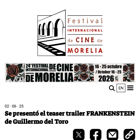
Pasar
Image
al
contenido
principal
Image
EN
M
Sho
n
mobi
men
02 · 06 · 25
Se presentó el teaser trailer FRANKENSTEIN
de Guillermo del Toro