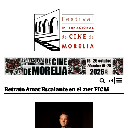
Pasar
Image
al
contenido
principal
Image
EN
M
Sho
Retrato Amat Escalante en el 21er FICM
n
mobi
men